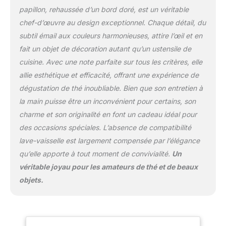
papillons sont tous
papillon, rehaussée d’un bord doré, est un véritable
fabriqués à la main et
chef-d’œuvre au design exceptionnel. Chaque détail, du
incrustés, scintillants à la
lumière, réalistes et plus
subtil émail aux couleurs harmonieuses, attire l’œil et en
beaux. Placez notre
fait un objet de décoration autant qu’un ustensile de
ensemble de théières en
cuisine. Avec une note parfaite sur tous les critères, elle
émail dans votre
allie esthétique et efficacité, offrant une expérience de
restaurant ou salon de
dégustation de thé inoubliable. Bien que son entretien à
thé et profitez
tranquillement de votre
la main puisse être un inconvénient pour certains, son
thé de l'après-midi.
charme et son originalité en font un cadeau idéal pour
Couvercle et passoire
des occasions spéciales. L’absence de compatibilité
amovibles : la théière en
lave-vaisselle est largement compensée par l’élégance
verre est équipée d'un
infuseur amovible pour
qu’elle apporte à tout moment de convivialité.
Un
empêcher les feuilles de
véritable joyau pour les amateurs de thé et de beaux
thé en vrac et les
objets.
morceaux de fruits de
tomber dans votre tasse,
ce qui la rend plus
pratique pour vous de
boire. En même temps, il