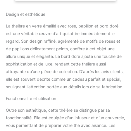
fleurs avec infuseur est
anniversaire, Noël
assez grande pour boire
Design et esthétique
votre famille au quotidien
ou pour divertir les
La théière en verre émaillé avec rose, papillon et bord doré
invités lors de fêtes.
Vous pouvez l'associer à
est une véritable œuvre d’art qui attire immédiatement le
notre tasse en émail, elle
regard. Son design raffiné, agrémenté de motifs de roses et
est à la fois élégante et
de papillons délicatement peints, confère à cet objet une
tendance. Théière
allure unique et élégante. Le bord doré ajoute une touche de
fabriquée à la main et
belle fleur : notre théière
sophistication et de luxe, rendant cette théière aussi
en verre est
attrayante qu’une pièce de collection. D’après les avis clients,
soigneusement adaptée.
elle est souvent décrite comme un cadeau parfait et spécial,
Elle est fabriquée en
soulignant l’attention portée aux détails lors de sa fabrication.
verre de haute qualité,
résistant à la chaleur et
Fonctionnalité et utilisation
au froid. Les motifs de
rose, de lys, de
Outre son esthétique, cette théière se distingue par sa
marguerites et de
fonctionnalité. Elle est équipée d’un infuseur et d’un couvercle,
papillons sont tous
fabriqués à la main et
vous permettant de préparer votre thé avec aisance. Les