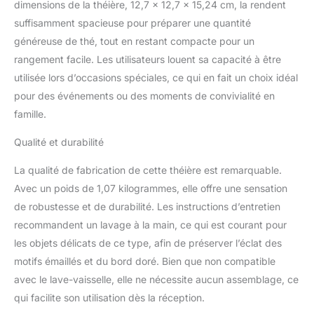
incrustés, scintillants à la
dimensions de la théière, 12,7 x 12,7 x 15,24 cm, la rendent
lumière, réalistes et plus
suffisamment spacieuse pour préparer une quantité
beaux. Placez notre
généreuse de thé, tout en restant compacte pour un
ensemble de théières en
rangement facile. Les utilisateurs louent sa capacité à être
émail dans votre
restaurant ou salon de
utilisée lors d’occasions spéciales, ce qui en fait un choix idéal
thé et profitez
pour des événements ou des moments de convivialité en
tranquillement de votre
famille.
thé de l'après-midi.
Couvercle et passoire
Qualité et durabilité
amovibles : la théière en
verre est équipée d'un
La qualité de fabrication de cette théière est remarquable.
infuseur amovible pour
Avec un poids de 1,07 kilogrammes, elle offre une sensation
empêcher les feuilles de
de robustesse et de durabilité. Les instructions d’entretien
thé en vrac et les
morceaux de fruits de
recommandent un lavage à la main, ce qui est courant pour
tomber dans votre tasse,
les objets délicats de ce type, afin de préserver l’éclat des
ce qui la rend plus
motifs émaillés et du bord doré. Bien que non compatible
pratique pour vous de
avec le lave-vaisselle, elle ne nécessite aucun assemblage, ce
boire. En même temps, il
est également plus
qui facilite son utilisation dès la réception.
pratique à nettoyer, il