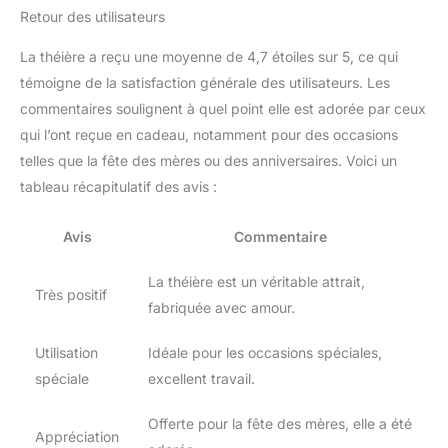
suffit de la retirer pour le
Retour des utilisateurs
nettoyage. Cadeau idéal
La théière a reçu une moyenne de 4,7 étoiles sur 5, ce qui
pour les amateurs de thé
: notre théière en verre
témoigne de la satisfaction générale des utilisateurs. Les
est attrayante pour votre
commentaires soulignent à quel point elle est adorée par ceux
fête, mariage et
qui l’ont reçue en cadeau, notamment pour des occasions
présentation sur une
telles que la fête des mères ou des anniversaires. Voici un
chambre d'amis et un
comptoir de cuisine. La
tableau récapitulatif des avis :
théière en verre avec
motif floral est élégante
Avis
Commentaire
et nouvelle, c'est le
cadeau parfait pour votre
La théière est un véritable attrait,
mère, enseignant, amis,
Très positif
fabriquée avec amour.
fête d'anniversaire, fête
des mères, fête des
enseignants, Noël,
Utilisation
Idéale pour les occasions spéciales,
Thanksgiving, Saint-
spéciale
excellent travail.
Valentin, etc. Remarque :
veuillez noter qu'en
Offerte pour la fête des mères, elle a été
raison de la fragilité des
Appréciation