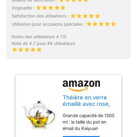
Originalité :
Satisfaction des utilisateurs :
Utilisation pour occasions spéciales :
Notes des utilisateurs 4.7/5
Note de 4.7 pour 49 utilisateurs
Théière en verre
émaillé avec rose,
papillon et bord
Grande capacité de 1300
doré - Théière rose
ml : la taille du pot en
bleue avec infuseur
émail du Kaiyuan
et couvercle -
Dynasty a été améliorée,
Cadeau pour mère,