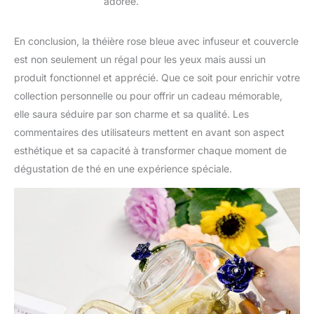
adorée.
théières en verre
pendant l'expédition, si
vous recevez des
En conclusion, la théière rose bleue avec infuseur et couvercle
produits défectueux ou
est non seulement un régal pour les yeux mais aussi un
endommagés, veuillez
produit fonctionnel et apprécié. Que ce soit pour enrichir votre
nous contacter à tout
moment et nous vous
collection personnelle ou pour offrir un cadeau mémorable,
fournirons une solution
elle saura séduire par son charme et sa qualité. Les
satisfaisante.
commentaires des utilisateurs mettent en avant son aspect
esthétique et sa capacité à transformer chaque moment de
dégustation de thé en une expérience spéciale.