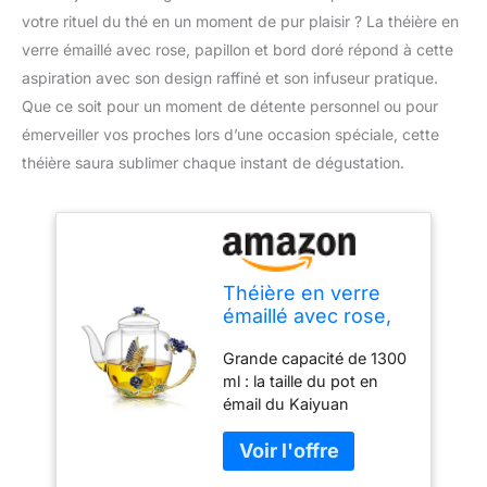
votre rituel du thé en un moment de pur plaisir ? La théière en
verre émaillé avec rose, papillon et bord doré répond à cette
aspiration avec son design raffiné et son infuseur pratique.
Que ce soit pour un moment de détente personnel ou pour
émerveiller vos proches lors d’une occasion spéciale, cette
théière saura sublimer chaque instant de dégustation.
Théière en verre
émaillé avec rose,
papillon et bord
Grande capacité de 1300
doré - Théière rose
ml : la taille du pot en
bleue avec infuseur
émail du Kaiyuan
et couvercle -
Dynasty a été améliorée,
Cadeau pour mère,
ce qui peut contenir 1300
femme, fête des
ml. La théière en verre à
mères,