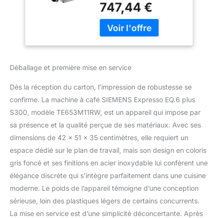
céramique Unité de
747,44 €
percolation amovible
Sélection intuitive des
boissons et des
programmes
Déballage et première mise en service
Dès la réception du carton, l’impression de robustesse se
confirme. La machine à café SIEMENS Expresso EQ.6 plus
S300, modèle TE653M11RW, est un appareil qui impose par
sa présence et la qualité perçue de ses matériaux. Avec ses
dimensions de 42 x 51 x 35 centimètres, elle requiert un
espace dédié sur le plan de travail, mais son design en coloris
gris foncé et ses finitions en acier inoxydable lui confèrent une
élégance discrète qui s’intègre parfaitement dans une cuisine
moderne. Le poids de l’appareil témoigne d’une conception
sérieuse, loin des plastiques légers de certains concurrents.
La mise en service est d’une simplicité déconcertante. Après