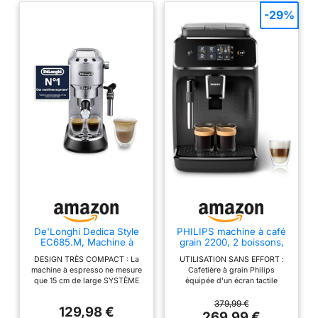
-29%
De'Longhi Dedica Style
PHILIPS machine à café
EC685.M, Machine à
grain 2200, 2 boissons,
Expresso avec Buse à
mousseur à lait, Noir mat
DESIGN TRÈS COMPACT : La
UTILISATION SANS EFFORT :
Mousse de Lait
machine à espresso ne mesure
Cafetière à grain Philips
Professionnelle,
que 15 cm de large SYSTÈME
équipée d'un écran tactile
Seulement 15 cm de
DE CHAUFFAGE THERMOBLOC
simple pour une préparation
Large, Réservoir de 1 L,
: Toujours la bonne température
rapide, offrant un confort
379,99 €
Boîtier en Métal,
129,98 €
pour un expresso, un café ou un
quotidien avec un minimum
269,99 €
Compatible avec les