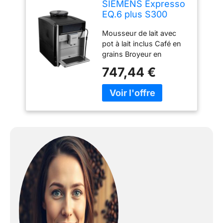
SIEMENS Expresso
EQ.6 plus S300
mousseur et pot à
Mousseur de lait avec
lait TE653M11RW
pot à lait inclus Café en
grains Broyeur en
céramique Unité de
747,44 €
percolation amovible
Sélection intuitive des
boissons et des
programmes