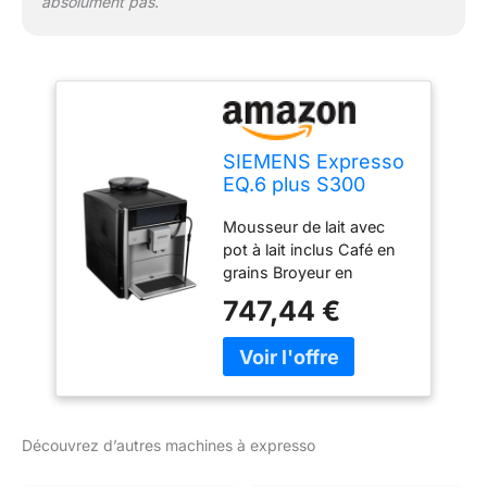
absolument pas.
SIEMENS Expresso
EQ.6 plus S300
mousseur et pot à
Mousseur de lait avec
lait TE653M11RW
pot à lait inclus Café en
grains Broyeur en
céramique Unité de
747,44 €
percolation amovible
Sélection intuitive des
boissons et des
programmes
Découvrez d’autres machines à expresso