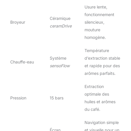
Usure lente,
fonctionnement
Céramique
Broyeur
silencieux,
ceramDrive
mouture
homogène.
Température
Système
d’extraction stable
Chauffe-eau
sensoFlow
et rapide pour des
arômes parfaits.
Extraction
optimale des
Pression
15 bars
huiles et arômes
du café.
Navigation simple
Écran
et visuelle pour un