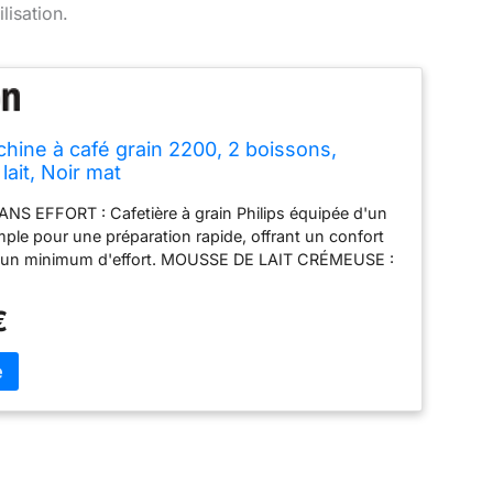
lisation.
hine à café grain 2200, 2 boissons,
ait, Noir mat
NS EFFORT : Cafetière à grain Philips équipée d'un
imple pour une préparation rapide, offrant un confort
c un minimum d'effort. MOUSSE DE LAIT CRÉMEUSE :
ait classique crée une mousse de lait lisse et
aite pour les cappuccinos et les cafés au lait.
€
E CAFÉ PERSONNALISABLES : Ajustez facilement la
ture, l'intensité du café, la quantité et la température
érences personnelles. NETTOYAGE FACILE : Le
t classique ne comprend que deux pièces et elles
s lave-vaisselle, ce qui rend le nettoyage quotidien
s contrainte. COMPATIBLE FILTRE AQUACLEAN :
tion de calcaire, minimisant le besoin de détartrage
longeant la durée de vie de la machine à café.