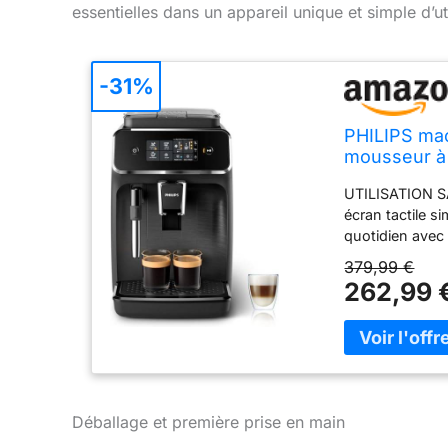
essentielles dans un appareil unique et simple d’uti
-31%
PHILIPS mac
mousseur à l
UTILISATION SA
écran tactile s
quotidien ave
Le mousseur à l
379,99 €
veloutée – parf
262,99 
SPÉCIALITÉS D
taille de la mou
selon vos préf
mousseur à lai
sont compatible
rapide et san
Déballage et première prise en main
Réduit la forma
fréquent et pro