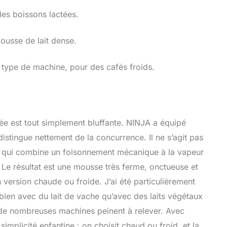
es boissons lactées.
ousse de lait dense.
e type de machine, pour des cafés froids.
actée est tout simplement bluffante. NINJA a équipé
distingue nettement de la concurrence. Il ne s’agit pas
e qui combine un foisonnement mécanique à la vapeur
Le résultat est une mousse très ferme, onctueuse et
n version chaude ou froide. J’ai été particulièrement
bien avec du lait de vache qu’avec des laits végétaux
 de nombreuses machines peinent à relever. Avec
simplicité enfantine : on choisit chaud ou froid, et la