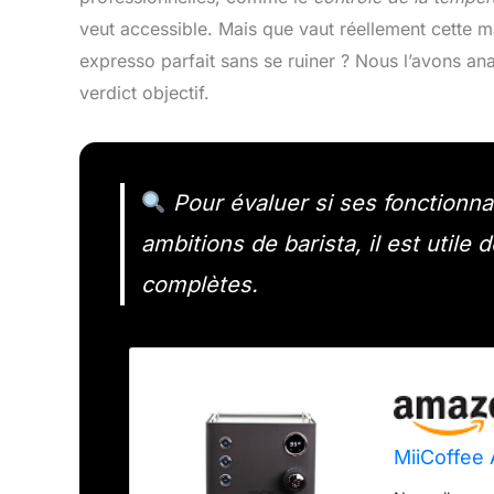
veut accessible. Mais que vaut réellement cette m
expresso parfait sans se ruiner ? Nous l’avons an
verdict objectif.
Pour évaluer si ses fonctionn
ambitions de barista, il est utile 
complètes.
MiiCoffee 