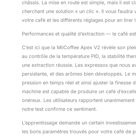
châssis. La mise en route est simple, mais il est 
inoxydable d
cherchant une solution « un clic ». Il vous faudra 
vapeur à un t
améliore con
votre café et les différents réglages pour en tirer l
de caractéris
amovible de 1
Performances et qualité d’extraction — le café est-
d'égouttemen
【Garantie co
C’est ici que la MiiCoffee Apex V2 révèle son plei
an aux États
au contrôle de la température PID, la stabilité th
une extraction réussie. Les expressos que nous a
persistante, et des arômes bien développés. Le ma
pression en temps réel et ainsi ajuster la finesse d
machine est capable de produire un café d’excelle
onéreux. Les utilisateurs rapportent unanimement 
notre test confirme ce sentiment.
L’apprentissage demande un certain investissement 
les bons paramètres trouvés pour votre café de p