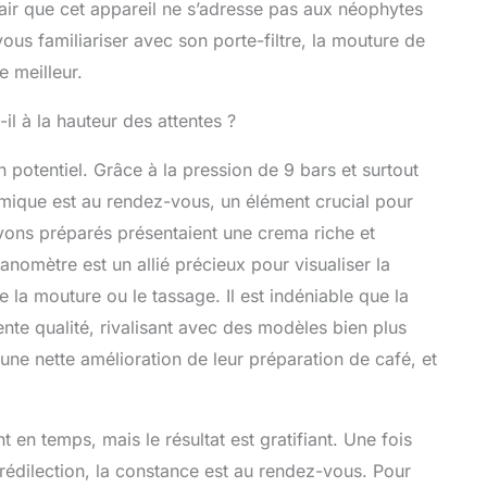
clair que cet appareil ne s’adresse pas aux néophytes
e 58 mm de qualité commerciale. Pointe de tige de
vous familiariser avec son porte-filtre, la mouture de
rou : la pointe de la tige de vapeur à un trou
sidérablement les performances de vapeur. Plus
e meilleur.
tiques : Apex est livré avec un réservoir d'eau
,7 l, une tige de vapeur commerciale, un bac
il à la hauteur des attentes ?
t amovible et une plaque chauffante supérieure.
mplète de 1 an】MiiCoffee offre une garantie d'un
n potentiel. Grâce à la pression de 9 bars et surtout
-Unis. UU
ermique est au rendez-vous, un élément crucial pour
vons préparés présentaient une crema riche et
nomètre est un allié précieux pour visualiser la
e la mouture ou le tassage. Il est indéniable que la
nte qualité, rivalisant avec des modèles bien plus
une nette amélioration de leur préparation de café, et
en temps, mais le résultat est gratifiant. Une fois
rédilection, la constance est au rendez-vous. Pour