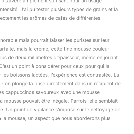
s il s’avère amplement suffisant pour un usage
tensité. J’ai pu tester plusieurs types de grains et la
rectement les arômes de cafés de différentes
orable mais pourrait laisser les puristes sur leur
parfaite, mais la crème, cette fine mousse couleur
 plus de deux millimètres d’épaisseur, même en jouant
 C’est un point à considérer pour ceux pour qui la
r les boissons lactées, l’expérience est contrastée. La
e : on plonge la buse directement dans un récipient de
u des cappuccinos savoureux avec une mousse
la mousse pouvait être inégale. Parfois, elle semblait
nue. Un point de vigilance s’impose sur le nettoyage de
 de la mousse, un aspect que nous aborderons plus