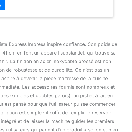
 le niveau de café frais pour obtenir la dose parfaite
 : Reproduisant les techniques professionnelles des
nction de tamper assisté applique une pression
0 kg, garantissant une puck screen polie et une
per propre Options de mouture polyvalentes : Ajustez
 le moulin à meules coniques intégré offrant 25
ez l'extraction et la saveur souhaitées en ajustant la
ista Express Impress inspire confiance. Son poids de
vos grains de café Améliorez votre expérience café :
41 cm en font un appareil substantiel, qui trouve sa
le chemin vers la tasse parfaite. Des cafés favoris aux
ahir. La finition en acier inoxydable brossé est non
onnalisées, nous sommes votre partenaire pour
du café à la maison
n de robustesse et de durabilité. Ce n’est pas un
aspire à devenir la pièce maîtresse de la cuisine
immédiate. Les accessoires fournis sont nombreux et
res (simples et doubles parois), un pichet à lait en
out est pensé pour que l’utilisateur puisse commencer
llation est simple : il suffit de remplir le réservoir
 intégré et de laisser la machine guider les premiers
 utilisateurs qui parlent d’un produit « solide et bien