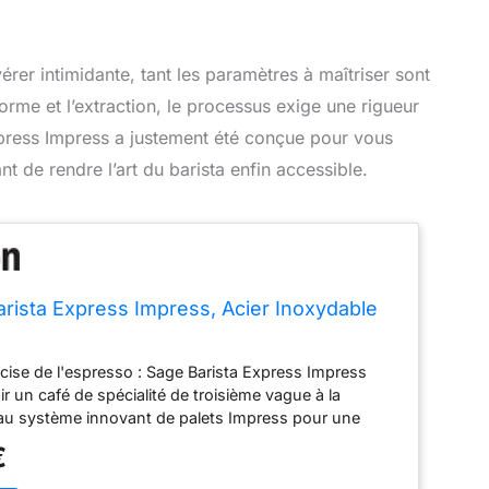
érer intimidante, tant les paramètres à maîtriser sont
orme et l’extraction, le processus exige une rigueur
press Impress a justement été conçue pour vous
t de rendre l’art du barista enfin accessible.
rista Express Impress, Acier Inoxydable
cise de l'espresso : Sage Barista Express Impress
r un café de spécialité de troisième vague à la
au système innovant de palets Impress pour une
spresso plus efficace et sans effort Système de
€
ent : Faites l'expérience de la précision dans chaque
système de dosage intelligent, qui calcule et ajuste