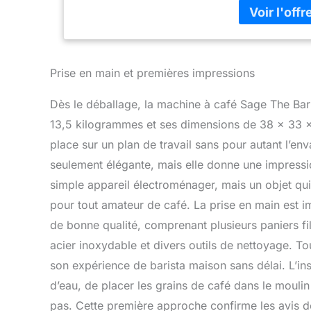
automatiquement
Tamper assisté
baristas, la fo
constante de 1
surface de tam
Prise en main et premières impressions
votre café avec
réglages. Obten
Dès le déballage, la machine à café Sage The Bar
mouture selon 
13,5 kilogrammes et ses dimensions de 38 x 33 x 
Sage simplifie 
place sur un plan de travail sans pour autant l’env
infusions pers
maîtriser l'art 
seulement élégante, mais elle donne une impressio
simple appareil électroménager, mais un objet qui 
pour tout amateur de café. La prise en main est 
de bonne qualité, comprenant plusieurs paniers filt
acier inoxydable et divers outils de nettoyage. T
son expérience de barista maison sans délai. L’insta
d’eau, de placer les grains de café dans le moulin
pas. Cette première approche confirme les avis des