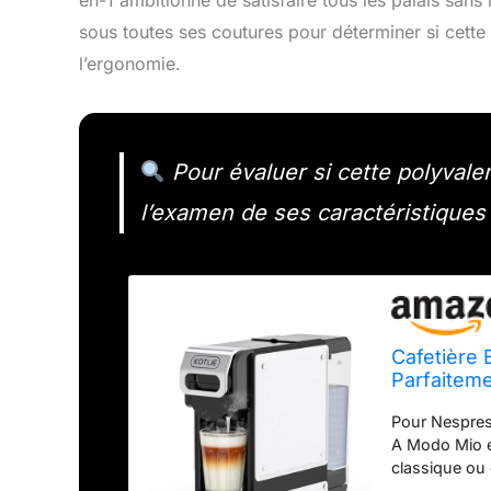
sous toutes ses coutures pour déterminer si cette 
l’ergonomie.
Pour évaluer si cette polyvale
l’examen de ses caractéristiques
Cafetière
Parfaiteme
Pour Nespres
A Modo Mio et
classique ou 
sans effort. 