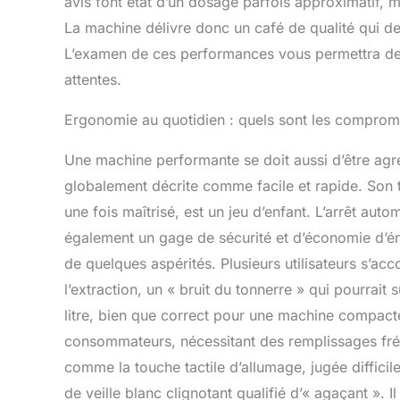
avis font état d’un dosage parfois approximatif, 
La machine délivre donc un café de qualité qui dev
L’examen de ces performances vous permettra de ju
attentes.
Ergonomie au quotidien : quels sont les comprom
Une machine performante se doit aussi d’être agré
globalement décrite comme facile et rapide. Son 
une fois maîtrisé, est un jeu d’enfant. L’arrêt aut
également un gage de sécurité et d’économie d’én
de quelques aspérités. Plusieurs utilisateurs s’ac
l’extraction, un « bruit du tonnerre » qui pourrait 
litre, bien que correct pour une machine compact
consommateurs, nécessitant des remplissages fréqu
comme la touche tactile d’allumage, jugée difficil
de veille blanc clignotant qualifié d’« agaçant ». 