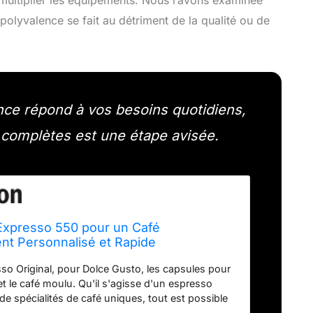
polyvalence se fait au détriment de la qualité ou de
nce répond à vos besoins quotidiens,
 complètes est une étape avisée.
 Expresso 550 pour un Café
nt Personnalisé et Rapide
so Original, pour Dolce Gusto, les capsules pour
 le café moulu. Qu'il s'agisse d'un espresso
de spécialités de café uniques, tout est possible
Pression d'extraction de 19 bars ,Sous cette forte