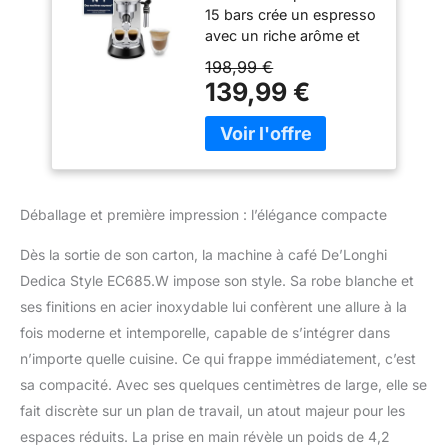
15 bars crée un espresso
Inoxydable Pour
avec un riche arôme et
Café Moulu ou
une mousse crema de
Dosettes, Machine
198,99 €
couleur noisette sur le
à Espresso et
139,99 €
dessus THERMOBLOCK :
Cappuccino,
La technologie
Réservoir de 1,3L,
Thermoblock chauffe
Système Anti-
l'eau en 35 secondes à la
goutte, Blanc
température exacte pour
préparer un espresso
Déballage et première impression : l’élégance compacte
optimal ÉMULSIONNEUR
DE LAIT : Buse vapeur
Dès la sortie de son carton, la machine à café De’Longhi
avec rotation à 360
Dedica Style EC685.W impose son style. Sa robe blanche et
degrés pour émulsionner
ses finitions en acier inoxydable lui confèrent une allure à la
le lait et créer des
cappuccinos optimaux,
fois moderne et intemporelle, capable de s’intégrer dans
des macchiatos ou des
n’importe quelle cuisine. Ce qui frappe immédiatement, c’est
caffés lattés DOUBLE
sa compacité. Avec ses quelques centimètres de large, elle se
USAGE: Fonctionne avec
fait discrète sur un plan de travail, un atout majeur pour les
du café moulu et avec
des dosettes Easy
espaces réduits. La prise en main révèle un poids de 4,2