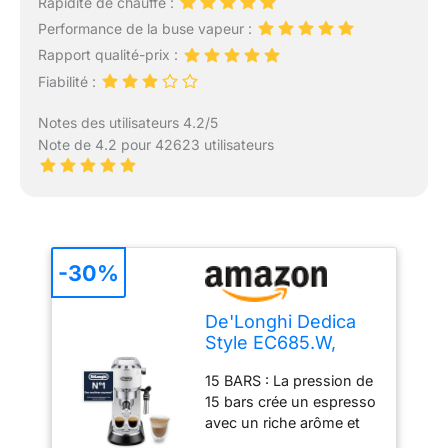
Rapidité de chauffe :
Performance de la buse vapeur :
Rapport qualité-prix :
Fiabilité :
Notes des utilisateurs 4.2/5
Note de 4.2 pour 42623 utilisateurs
-30%
De'Longhi Dedica
Style EC685.W,
Machine à Café à
15 BARS : La pression de
Pompe en Acier
15 bars crée un espresso
Inoxydable Pour
avec un riche arôme et
Café Moulu ou
une mousse crema de
Dosettes, Machine