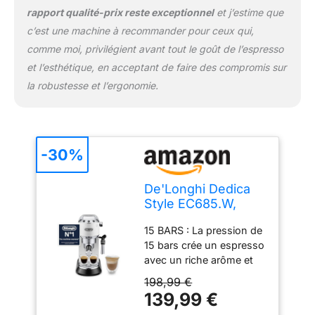
rapport qualité-prix reste exceptionnel
et j’estime que
c’est une machine à recommander pour ceux qui,
comme moi, privilégient avant tout le goût de l’espresso
et l’esthétique, en acceptant de faire des compromis sur
la robustesse et l’ergonomie.
-30%
De'Longhi Dedica
Style EC685.W,
Machine à Café à
15 BARS : La pression de
Pompe en Acier
15 bars crée un espresso
Inoxydable Pour
avec un riche arôme et
Café Moulu ou
une mousse crema de
Dosettes, Machine
198,99 €
couleur noisette sur le
à Espresso et
139,99 €
dessus THERMOBLOCK :
Cappuccino,