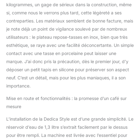
Serving Espresso (ESE),
kilogrammes, un gage de sérieux dans la construction, même
possibilité de préparer
si, comme nous le verrons plus tard, cette légèreté a ses
une ou deux tasses de
contreparties. Les matériaux semblent de bonne facture, mais
café, thé ou infusions
simultanément DESIGN :
je note déjà un point de vigilance soulevé par de nombreux
cafetière étroite
utilisateurs : le plateau repose-tasses en inox, bien que très
(seulement 15 cm de
esthétique, se raye avec une facilité déconcertante. Un simple
large)
contact avec une tasse en porcelaine peut laisser une
marque. J’ai donc pris la précaution, dès le premier jour, d’y
déposer un petit tapis en silicone pour préserver son aspect
neuf. C’est un détail, mais pour les plus maniaques, il a son
importance.
Mise en route et fonctionnalités : la promesse d’un café sur
mesure
L’installation de la Dedica Style est d’une grande simplicité. Le
réservoir d’eau de 1,3 litre s’extrait facilement par le dessus
pour être rempli. La machine est livrée avec l’essentiel pour