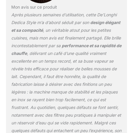
café, thé ou infusions
Mon avis sur ce produit
simultanément DESIGN :
Après plusieurs semaines d’utilisation, cette De’Longhi
cafetière étroite
(seulement 15 cm de
Dedica Style m’a d’abord séduit par son
design élégant
large)
et sa compacité
, un véritable atout pour les petites
cuisines, mais mon avis est finalement partagé. Elle brille
incontestablement par sa
performance et sa rapidité de
chauffe
, délivrant un café d’une qualité vraiment
excellente en un temps record, et sa buse vapeur se
révèle très efficace pour réaliser de belles mousses de
lait. Cependant, il faut être honnête, la qualité de
fabrication laisse à désirer avec des finitions un peu
légères : la machine manque de stabilité et les plaques
en inox se rayent bien trop facilement, ce qui est
frustrant. Au quotidien, quelques défauts se font sentir,
notamment avec des filtres peu pratiques à manipuler et
un réservoir d’eau qui se vide rapidement. Malgré ces
quelques défauts qui entachent un peu l’expérience, son