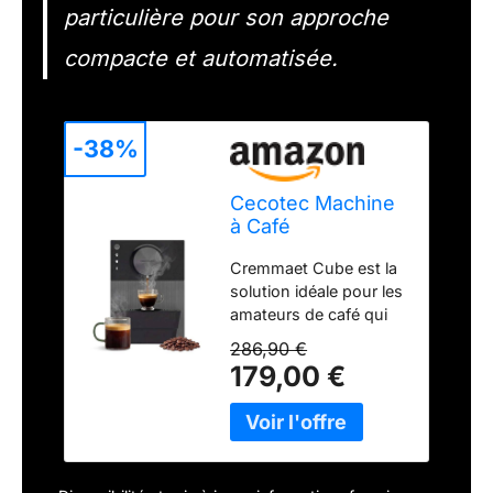
particulière pour son approche
compacte et automatisée.
-38%
Cecotec Machine
à Café
Superautomatique
Cremmaet Cube est la
Compacte
solution idéale pour les
Cremmaet Cube.
amateurs de café qui
1350W, Système
recherchent qualité et
de Pressage 10g,
286,90 €
confort dans leur
Système de Pré-
179,00 €
routine quotidienne.
Infusion, 19 Bars,
Avec une puissance de
Système
1350 W et 19 bars de
Thermoblock, 5
pression. Cette
Niveaux de
machine à café super
Mouture, Panneau