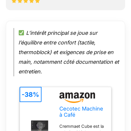
L’intérêt principal se joue sur
l’équilibre entre confort (tactile,
thermoblock) et exigences de prise en
main, notamment côté documentation et
entretien.
-38%
Cecotec Machine
à Café
Superautomatique
Cremmaet Cube est la
Compacte