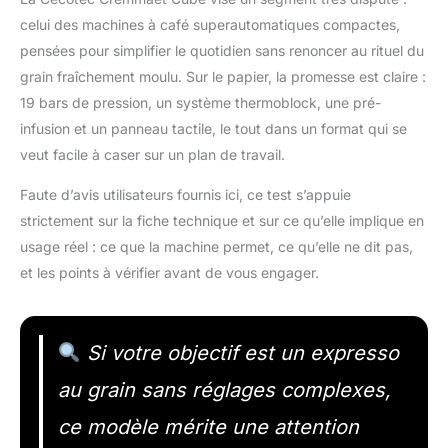
celui des machines à café superautomatiques compactes,
pensées pour simplifier le quotidien sans renoncer au rituel du
grain fraîchement moulu. Sur le papier, la promesse est claire :
19 bars de pression, un système thermoblock, une pré-
infusion et un panneau tactile, le tout dans un format qui se
veut facile à caser sur un plan de travail.
Faute d’avis utilisateurs fournis ici, ce test s’appuie
strictement sur la fiche technique et sur ce qu’elle implique en
usage réel : ce que la machine permet, ce qu’elle ne dit pas,
et les points à vérifier avant de vous engager.
Si votre objectif est un expresso
au grain sans réglages complexes,
ce modèle mérite une attention