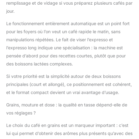
remplissage et de vidage si vous préparez plusieurs cafés par
et de la possibilité de
jour.
régler entre 5 niveaux
de mouture. De plus,
Le fonctionnement entièrement automatique est un point fort
ses lames en acier
pour les foyers où l’on veut un café rapide le matin, sans
inoxydable assurent un
broyage uniforme et
manipulations répétées. Le fait de viser l’expresso et
durable, tandis que la
l’expresso long indique une spécialisation : la machine est
fonction de détartrage
pensée d’abord pour des recettes courtes, plutôt que pour
facilite l'entretien,
des boissons lactées complexes.
garantissant des
performances
Si votre priorité est la simplicité autour de deux boissons
optimales dans le
temps. Le confort est la
principales (court et allongé), ce positionnement est cohérent,
clé avec les boutons,
et le format compact devient un vrai avantage d’usage.
vous pouvez choisir
entre deux types de
Grains, mouture et dose : la qualité en tasse dépend-elle de
café en une seule
vos réglages ?
touche. De plus, la
polyvalence de son
Le choix du café en grains est un marqueur important : c’est
design permet d'utiliser
lui qui permet d’obtenir des arômes plus présents qu’avec des
des tasses jusqu'à 180