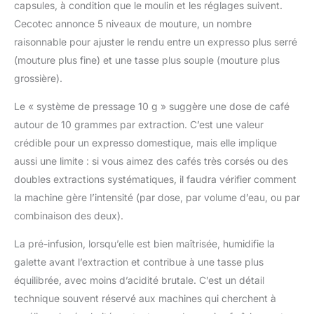
capsules, à condition que le moulin et les réglages suivent.
mm de hauteur, vous
assurant que vous
Cecotec annonce 5 niveaux de mouture, un nombre
puissiez profiter de
raisonnable pour ajuster le rendu entre un expresso plus serré
votre boisson préférée
(mouture plus fine) et une tasse plus souple (mouture plus
dans n'importe quel
grossière).
récipient. Grâce à sa
technologie
Le « système de pressage 10 g » suggère une dose de café
Thermoblock
autour de 10 grammes par extraction. C’est une valeur
individuelle, chaque
tasse est préparée à la
crédible pour un expresso domestique, mais elle implique
température idéale,
aussi une limite : si vous aimez des cafés très corsés ou des
tandis que l'option eau
doubles extractions systématiques, il faudra vérifier comment
chaude est parfaite
la machine gère l’intensité (par dose, par volume d’eau, ou par
pour les infusions. En
outre, sa capacité à
combinaison des deux).
ranger les réglages du
La pré-infusion, lorsqu’elle est bien maîtrisée, humidifie la
café garantit que vous
apprécierez toujours la
galette avant l’extraction et contribue à une tasse plus
boisson exactement
équilibrée, avec moins d’acidité brutale. C’est un détail
comme vous l'aimez.
technique souvent réservé aux machines qui cherchent à