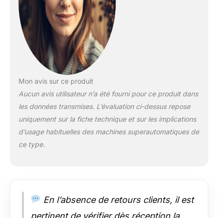
système humidifie le
café avant l'extraction,
améliorant l'arôme et le
goût. Conçue pour
s'adapter à tous vos
besoins, elle dispose
d'un réservoir d'eau de
1,1 l, d'une capacité de
Mon avis sur ce produit
110 g de grains de café,
Aucun avis utilisateur n’a été fourni pour ce produit dans
et de la possibilité de
les données transmises. L’évaluation ci-dessus repose
régler entre 5 niveaux
uniquement sur la fiche technique et sur les implications
de mouture. De plus,
ses lames en acier
d’usage habituelles des machines superautomatiques de
inoxydable assurent
ce type.
un broyage uniforme
et durable, tandis que
la fonction de
détartrage facilite
l'entretien,
En l’absence de retours clients, il est
garantissant des
performances
pertinent de vérifier dès réception la