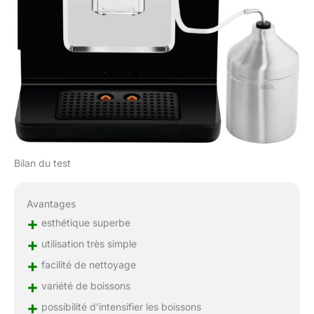
Bilan du test
Avantages
+
esthétique superbe
+
utilisation très simple
+
facilité de nettoyage
+
variété de boissons
+
possibilité d’intensifier les boissons