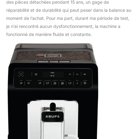
des pièces détachées pendant 15 ans, un gage de
réparabilité et de durabilité qui peut peser dans la balance au
moment de l’achat. Pour ma part, durant ma période de test,
je n’ai rencontré aucun dysfonctionnement, la machine a
fonctionné de manière fluide et constante.