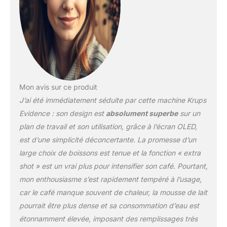
y compris le cappuccino
One-Touch, l'espresso
aromatique classique, le
latte et une gamme
complète de tous vos
favoris FONCTION
EXTRA SHOT & DARK :
donnez encore plus
Mon avis sur ce produit
d'arôme à votre boisson
J’ai été immédiatement séduite par cette machine Krups
préférée en y ajoutant un
shot d'espresso grâce à
Evidence : son design est
absolument superbe
sur un
la fonction Extra Shot, la
plan de travail et son utilisation, grâce à l’écran OLED,
fonction Dark permet
est d’une simplicité déconcertante. La promesse d’un
d'obtenir un espresso
large choix de boissons est tenue et la fonction « extra
encore plus robuste et
intense REPARABILITE 15
shot » est un vrai plus pour intensifier son café. Pourtant,
ANS AU JUSTE PRIX :
mon enthousiasme s’est rapidement tempéré à l’usage,
engagement de
car le café manque souvent de chaleur, la mousse de lait
réparabilité 15 ans au
pourrait être plus dense et sa consommation d’eau est
juste prix grâce à notre
réseau de 6200
étonnamment élevée, imposant des remplissages très