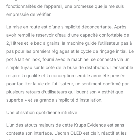
d'arôme à votre boisson
fonctionnalités de l’appareil, une promesse que je me suis
préférée en y ajoutant un
empressée de vérifier.
shot d'espresso grâce à
la fonction Extra Shot, la
La mise en route est d’une simplicité déconcertante. Après
fonction Dark permet
avoir rempli le réservoir d’eau d’une capacité confortable de
d'obtenir un espresso
2,1 litres et le bac à grains, la machine guide l’utilisateur pas à
encore plus robuste et
pas pour les premiers réglages et le cycle de rinçage initial. Le
intense REPARABILITE 15
ANS AU JUSTE PRIX :
pot à lait en inox, fourni avec la machine, se connecte via un
engagement de
simple tuyau sur le côté de la buse de distribution. L’ensemble
réparabilité 15 ans au
respire la qualité et la conception semble avoir été pensée
juste prix grâce à notre
pour faciliter la vie de l’utilisateur, un sentiment confirmé par
réseau de 6200
réparateurs dans le
plusieurs retours d’utilisateurs qui louent son « esthétique
monde, pour contribuer
superbe » et sa grande simplicité d’installation.
à la protection de
l’environnement et à la
Une utilisation quotidienne intuitive
réduction des déchets
TECHNOLOGIE LAIT
L’un des atouts majeurs de cette Krups Evidence est sans
KRUPS : Fournit une
conteste son interface. L’écran OLED est clair, réactif et les
mousse riche et