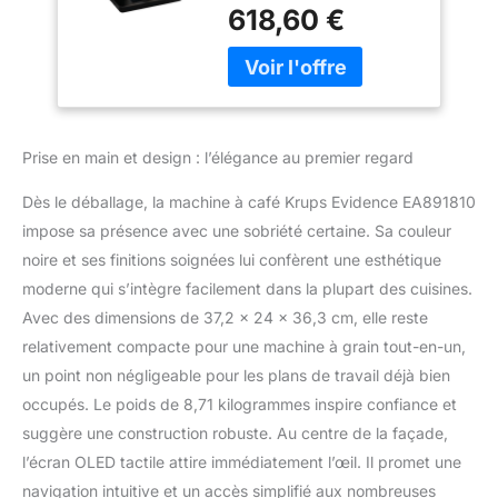
expérience de café
préenregistrées,
618,60 €
maison exceptionnelle
Extra shot pour plus
jusque dans les
d’intensité,
moindres détails, du
Nettoyage
grain à la tasse LOOK
automatique,
ELEGANT EN METAL
Evidence noire
BROSSE : cette cafetière
EA891810
Prise en main et design : l’élégance au premier regard
élégante apporte une
superbe esthétique
Dès le déballage, la machine à café Krups Evidence EA891810
moderne à n'importe
impose sa présence avec une sobriété certaine. Sa couleur
quelle cuisine 15
noire et ses finitions soignées lui confèrent une esthétique
BOISSON SPRE-
ENREGISTREES : une
moderne qui s’intègre facilement dans la plupart des cuisines.
grande variété d'options,
Avec des dimensions de 37,2 x 24 x 36,3 cm, elle reste
y compris le cappuccino
relativement compacte pour une machine à grain tout-en-un,
One-Touch, l'espresso
un point non négligeable pour les plans de travail déjà bien
aromatique classique, le
latte et une gamme
occupés. Le poids de 8,71 kilogrammes inspire confiance et
complète de tous vos
suggère une construction robuste. Au centre de la façade,
favoris FONCTION
l’écran OLED tactile attire immédiatement l’œil. Il promet une
EXTRA SHOT & DARK :
navigation intuitive et un accès simplifié aux nombreuses
donnez encore plus