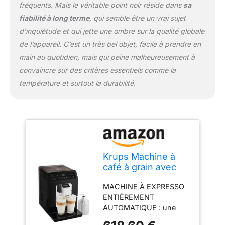
réparateurs dans le
fréquents. Mais le véritable point noir réside dans
sa
monde, pour contribuer
fiabilité à long terme
, qui semble être un vrai sujet
à la protection de
d’inquiétude et qui jette une ombre sur la qualité globale
l’environnement et à la
réduction des déchets
de l’appareil. C’est un très bel objet, facile à prendre en
TECHNOLOGIE LAIT
main au quotidien, mais qui peine malheureusement à
KRUPS : Fournit une
convaincre sur des critères essentiels comme la
mousse riche et
température et surtout la durabilité.
crémeuse directement
dans votre tasse, même
pour 2 lattes en une
seule touche BUSE
VAPEUR AUTOMATIQUE
: cycle de rinçage pour
un entretien facile et des
Krups Machine à
performances durables
café à grain avec
ECRAN LED NATUREL ET
pot à lait inox, 2
INTUITIF : ainsi que des
MACHINE À EXPRESSO
tasses simultanée,
commandes tactiles pour
ENTIÈREMENT
Ecran OLED, 15
une interface simple et
AUTOMATIQUE : une
boissons
conviviale CONCEPTION
expérience de café
préenregistrées,
PRATIQUE : Avec un