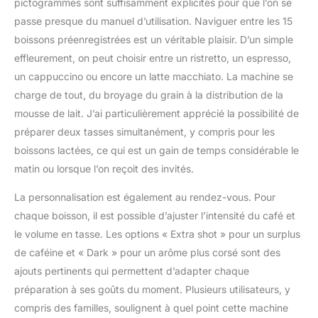
pictogrammes sont suffisamment explicites pour que l’on se
crémeuse directement
passe presque du manuel d’utilisation. Naviguer entre les 15
dans votre tasse, même
pour 2 lattes en une
boissons préenregistrées est un véritable plaisir. D’un simple
seule touche BUSE
effleurement, on peut choisir entre un ristretto, un espresso,
VAPEUR AUTOMATIQUE
un cappuccino ou encore un latte macchiato. La machine se
: cycle de rinçage pour
charge de tout, du broyage du grain à la distribution de la
un entretien facile et des
performances durables
mousse de lait. J’ai particulièrement apprécié la possibilité de
ECRAN LED NATUREL ET
préparer deux tasses simultanément, y compris pour les
INTUITIF : ainsi que des
boissons lactées, ce qui est un gain de temps considérable le
commandes tactiles pour
matin ou lorsque l’on reçoit des invités.
une interface simple et
conviviale CONCEPTION
La personnalisation est également au rendez-vous. Pour
PRATIQUE : Avec un
chaque boisson, il est possible d’ajuster l’intensité du café et
réservoir à grains et un
réservoir d'eau de très
le volume en tasse. Les options « Extra shot » pour un surplus
grande capacité, des
de caféine et « Dark » pour un arôme plus corsé sont des
dimensions parfaites et
ajouts pertinents qui permettent d’adapter chaque
une ergonomie améliorée
préparation à ses goûts du moment. Plusieurs utilisateurs, y
pour un maximum de
confort
compris des familles, soulignent à quel point cette machine