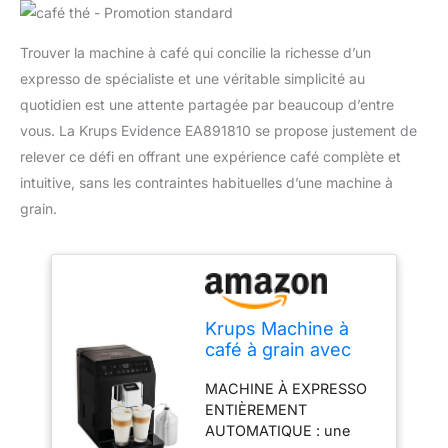
Trouver la machine à café qui concilie la richesse d’un
expresso de spécialiste et une véritable simplicité au
quotidien est une attente partagée par beaucoup d’entre
vous. La Krups Evidence EA891810 se propose justement de
relever ce défi en offrant une expérience café complète et
intuitive, sans les contraintes habituelles d’une machine à
grain.
Krups Machine à
café à grain avec
pot à lait inox, 2
MACHINE À EXPRESSO
tasses simultanée,
ENTIÈREMENT
Ecran OLED, 15
AUTOMATIQUE : une
boissons