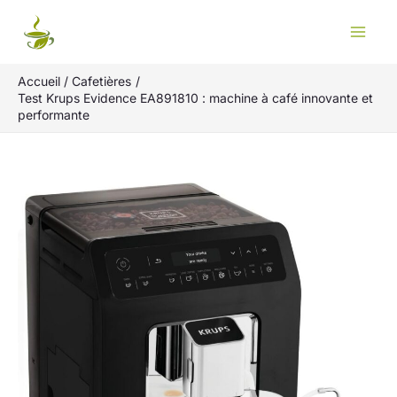
Aller
Rechercher
au
contenu
Accueil
Cafetières
Test Krups Evidence EA891810 : machine à café innovante et
performante