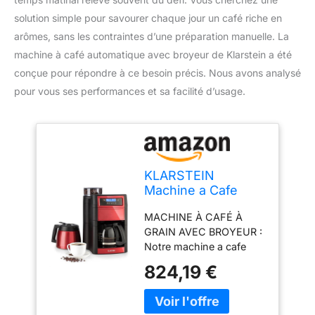
solution simple pour savourer chaque jour un café riche en
arômes, sans les contraintes d’une préparation manuelle. La
machine à café automatique avec broyeur de Klarstein a été
conçue pour répondre à ce besoin précis. Nous avons analysé
pour vous ses performances et sa facilité d’usage.
KLARSTEIN
Machine a Cafe
Grain, Cafetiere a
MACHINE À CAFÉ À
Grain avec Broyeur
GRAIN AVEC BROYEUR :
1000W, Minuterie et
Notre machine a cafe
Filtre à charbon
grain de 1000W est idéal
actif, 5 Niveaux de
824,19 €
pour commencer la
Mouture, 10 Tasses,
journée. Avec un broyeur
Cafetière à Grain
intégré, 5 niveaux de
Expresso,