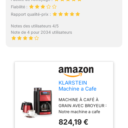
Fiabilité :
Rapport qualité-prix :
Notes des utilisateurs 4/5
Note de 4 pour 2034 utilisateurs
KLARSTEIN
Machine a Cafe
Grain, Cafetiere a
MACHINE À CAFÉ À
Grain avec Broyeur
GRAIN AVEC BROYEUR :
1000W, Minuterie et
Notre machine a cafe
Filtre à charbon
grain de 1000W est idéal
actif, 5 Niveaux de
824,19 €
pour commencer la
Mouture, 10 Tasses,