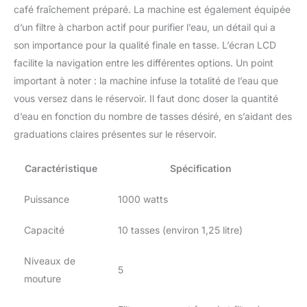
café fraîchement préparé. La machine est également équipée
de la chaleur, la machine
expresso permet de
d’un filtre à charbon actif pour purifier l’eau, un détail qui a
conserver une
son importance pour la qualité finale en tasse. L’écran LCD
température chaude
facilite la navigation entre les différentes options. Un point
après l'infusion grâce à la
important à noter : la machine infuse la totalité de l’eau que
fonction de la machine a
café grain et du thermos
vous versez dans le réservoir. Il faut donc doser la quantité
inclus.
d’eau en fonction du nombre de tasses désiré, en s’aidant des
graduations claires présentes sur le réservoir.
Caractéristique
Spécification
Puissance
1000 watts
Capacité
10 tasses (environ 1,25 litre)
Niveaux de
5
mouture