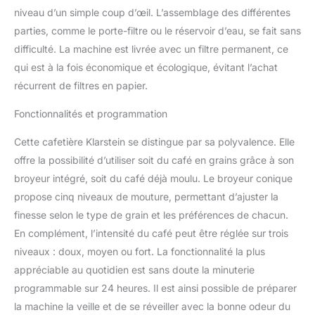
programmable. Réglez la
niveau d’un simple coup d’œil. L’assemblage des différentes
minuterie la veille, puis
réveillez-vous avec un
parties, comme le porte-filtre ou le réservoir d’eau, se fait sans
café frais, sans perdre de
difficulté. La machine est livrée avec un filtre permanent, ce
temps pendant votre
qui est à la fois économique et écologique, évitant l’achat
matinée. FACILE À
récurrent de filtres en papier.
UTILISER ET À
NETTOYER : Noa
Fonctionnalités et programmation
machines à café
automatiques sont
Cette cafetière Klarstein se distingue par sa polyvalence. Elle
faciles à utiliser et à
offre la possibilité d’utiliser soit du café en grains grâce à son
nettoyer. Le filtre
amovible renforce
broyeur intégré, soit du café déjà moulu. Le broyeur conique
l'arôme du café tandis
propose cinq niveaux de mouture, permettant d’ajuster la
que le filtre à charbon
finesse selon le type de grain et les préférences de chacun.
actif augmente la qualité
En complément, l’intensité du café peut être réglée sur trois
de l'eau et protège
contre le calcaire.
niveaux : doux, moyen ou fort. La fonctionnalité la plus
MAINTIENT LA
appréciable au quotidien est sans doute la minuterie
TEMPÉRATURE DE
programmable sur 24 heures. Il est ainsi possible de préparer
VOTRE CAFÉ : Grâce à
la machine la veille et de se réveiller avec la bonne odeur du
sa capacité de rétention