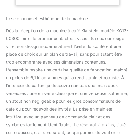
mouture, contrôlez
Machines à Café
entièrement le processus
Automatiques
d'infusion et profitez de
Prise en main et esthétique de la machine
saveurs riches et
aromatiques. S'ADAPTE
Dès la réception de la machine à café Klarstein, modèle KG13-
À VOS GOÛTS : Plus la
90300-mrfc, le premier contact est visuel. Sa couleur rouge
poudre est fine, plus le
vif et son design moderne attirent l’œil et lui confèrent une
café est fort. En
choisissant le niveau de
place de choix sur un plan de travail, sans pour autant être
mouture de très fin à
trop encombrante avec ses dimensions contenues.
grossier sur le panneau
L’ensemble respire une certaine qualité de fabrication, malgré
de commande, cette
un poids de 6,1 kilogrammes qui la rend stable et robuste. À
cafetiere a grain avec
broyeur vous aide à créer
l’intérieur du carton, je découvre non pas une, mais deux
le café qui vous
verseuses : une en verre classique et une verseuse isotherme,
convient. RÉVEILLEZ-
un atout non négligeable pour les gros consommateurs de
VOUS AVEC DU CAFÉ
café ou pour recevoir des invités. La prise en main est
FRAIS : Notre cafetière à
grain dispose d'un écran
intuitive, avec un panneau de commande clair et des
LCD et d'une minuterie
symboles facilement identifiables. Le réservoir à grains, situé
automatique
sur le dessus, est transparent, ce qui permet de vérifier le