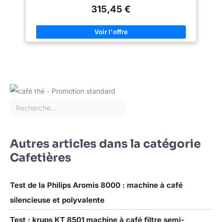
votre cuisine VOTRE CAFÉ, D'UNE SIMPLE TOUCHE: avec
goûter, Magnifica S transforme
315,45 €
Magnifica S vous pouvez préparer votre café favori court ou
chaque gorgée en un moment
long d'une simple pression et passer d'un café riche et
de pur plaisir.
aromatique au café latte et crémeux DÉGUSTEZ UN
CAPPUCCINO DE QUALITÉ BARISTA À LA MAISON: si vous
aimez le lait, la technologie LatteCrema Hot vous garantit une
mousse onctueuse à chaque préparation VOTRE LAIT COMME
VOUS L'AIMEZ: le mousseur à lait 2-en-1 permet de choisir
entre lait chaud ou mousse dense pour vos cappuccinos; le
bec verseur s’adapte à différentes hauteurs de tasse (8–14 cm)
NETTOYAGE INTELLIGENT ET ÉCONOMIE D’ÉNERGIE: facile à
entretenir grâce aux programmes automatiques de rinçage et
de détartrage, pièces amovibles et indicateurs, avec arrêt
automatique, économie d’énergie et mode veille CE N’EST PAS
JUSTE PARFAIT. C’EST PERFETTO. Du café du matin au
cappuccino du du goûter, Magnifica S transforme chaque
gorgée en un moment de pur plaisir.
Autres articles dans la catégorie
Cafetières
Test de la Philips Aromis 8000 : machine à café
silencieuse et polyvalente
Test : krups KT 8501 machine à café filtre semi-