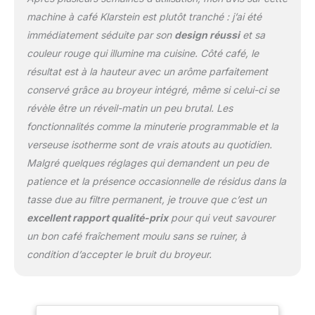
automatique
machine à café Klarstein est plutôt tranché : j’ai été
programmable. Réglez la
immédiatement séduite par son
design réussi
et sa
minuterie la veille, puis
couleur rouge qui illumine ma cuisine. Côté café, le
réveillez-vous avec un
résultat est à la hauteur avec un arôme parfaitement
café frais, sans perdre de
temps pendant votre
conservé grâce au broyeur intégré, même si celui-ci se
matinée. FACILE À
révèle être un réveil-matin un peu brutal. Les
UTILISER ET À
fonctionnalités comme la minuterie programmable et la
NETTOYER : Noa
verseuse isotherme sont de vrais atouts au quotidien.
machines à café
automatiques sont
Malgré quelques réglages qui demandent un peu de
faciles à utiliser et à
patience et la présence occasionnelle de résidus dans la
nettoyer. Le filtre
tasse due au filtre permanent, je trouve que c’est un
amovible renforce
excellent rapport qualité-prix
pour qui veut savourer
l'arôme du café tandis
que le filtre à charbon
un bon café fraîchement moulu sans se ruiner, à
actif augmente la qualité
condition d’accepter le bruit du broyeur.
de l'eau et protège
contre le calcaire.
MAINTIENT LA
TEMPÉRATURE DE