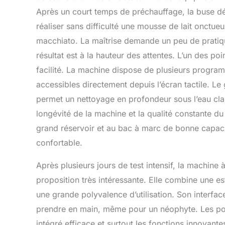
Après un court temps de préchauffage, la buse dél
réaliser sans difficulté une mousse de lait onctueu
macchiato. La maîtrise demande un peu de pratiq
résultat est à la hauteur des attentes. L’un des poi
facilité. La machine dispose de plusieurs progra
accessibles directement depuis l’écran tactile. L
permet un nettoyage en profondeur sous l’eau clair
longévité de la machine et la qualité constante d
grand réservoir et au bac à marc de bonne capacité
confortable.
Après plusieurs jours de test intensif, la machi
proposition très intéressante. Elle combine une e
une grande polyvalence d’utilisation. Son interface 
prendre en main, même pour un néophyte. Les poss
intégré efficace et surtout les fonctions innovant