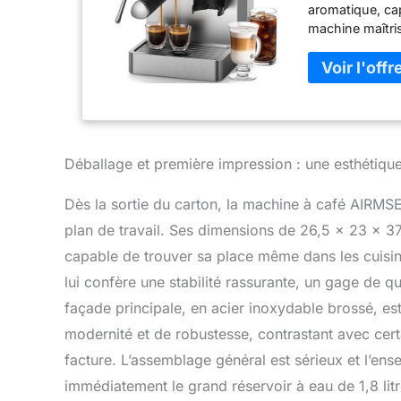
aromatique, cap
machine maîtri
pour adapter pa
préférences. De
Machine à expr
transformez vo
automatique c
latte type capp
peut être nett
Déballage et première impression : une esthétiqu
pour une mouss
à expresso ave
Dès la sortie du carton, la machine à café AIRM
de mouture (de
plan de travail. Ses dimensions de 26,5 x 23 x 3
constants. Les
nettoient sans 
capable de trouver sa place même dans les cuisi
blocage des har
lui confère une stabilité rassurante, un gage de q
+ anneau) mini
façade principale, en acier inoxydable brossé, est
professionnell
pré-infusion : 
modernité et de robustesse, contrastant avec cer
d'arômes et d'h
facture. L’assemblage général est sérieux et l’en
panneau tactile
immédiatement le grand réservoir à eau de 1,8 litre
Utilisation faci