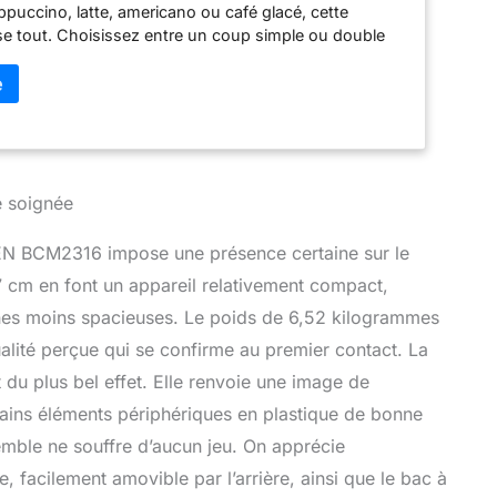
puccino, latte, americano ou café glacé, cette
se tout. Choisissez entre un coup simple ou double
rfaitement la force et le style de brassage à vos
venez facilement votre propre barista à domicile
esso avec buse vapeur pour mousser le lait :
tre maison en un bar de café : la buse vapeur semi-
rée manuellement une micro-mousse crémeuse pour
uccino, latte et macchiato. La lance vapeur amovible
oyée en quelques secondes sans laisser de résidus –
e soignée
e de lait professionnelle sans effet adhésif. Machine
c broyeur conique : le broyeur conique à 10 degrés
SEN BCM2316 impose une présence certaine sur le
 l'expresso à la French Press) garantit des arômes
7 cm en font un appareil relativement compact,
 broyeurs amovibles en acier inoxydable 3Cr13 se
outil en 10 secondes. Le design à jet d'air empêche le
nes moins spacieuses. Le poids de 6,52 kilogrammes
icots, tandis que la technologie antistatique (ioniseur
ualité perçue qui se confirme au premier contact. La
mise le désordre. Extraction haute pression : pompe
 du plus bel effet. Elle renvoie une image de
e de 20 bars avec moteur de 1350 W et technologie
par rapport aux machines de 15 bars, elle extrait plus
tains éléments périphériques en plastique de bonne
uiles de café pour un goût corsé Contrôle tactile :
semble ne souffre d’aucun jeu. On apprécie
 LED intuitif pour un plaisir instantané du café -
, facilement amovible par l’arrière, ainsi que le bac à
le, opération rapide Boîtier en acier inoxydable : le