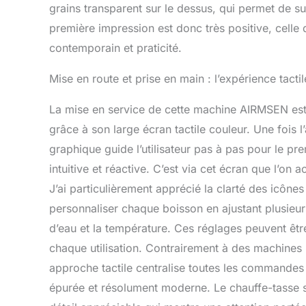
design à quatre
grains transparent sur le dessus, qui permet de su
esthétique mode
première impression est donc très positive, celle
dimensions co
: s'adapte sous
contemporain et praticité.
hauteur. Le rése
et le remplissa
Mise en route et prise en main : l’expérience tactil
La mise en service de cette machine AIRMSEN est 
grâce à son large écran tactile couleur. Une fois l’
graphique guide l’utilisateur pas à pas pour le pr
intuitive et réactive. C’est via cet écran que l’on
J’ai particulièrement apprécié la clarté des icônes
personnaliser chaque boisson en ajustant plusieurs
d’eau et la température. Ces réglages peuvent êtr
chaque utilisation. Contrairement à des machines 
approche tactile centralise toutes les commandes e
épurée et résolument moderne. Le chauffe-tasse si