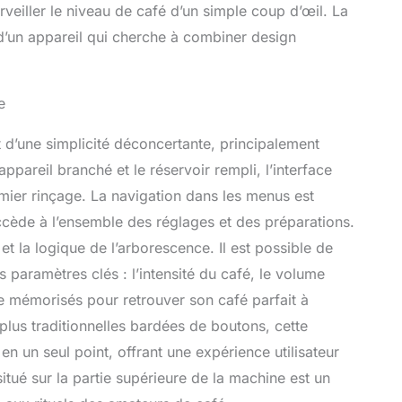
 côtés en acier inoxydable allie durabilité et
rveiller le niveau de café d’un simple coup d’œil. La
rne pour n'importe quelle cuisine. Design pratique :
 d’un appareil qui cherche à combiner design
mpactes (20 x 26 x 37 cm) avec une grande capacité
 les armoires et remplit des tasses jusqu'à 10,5 cm de
rvoir d'eau amovible de 1,8 litre facilite le nettoyage
ge.
e
d’une simplicité déconcertante, principalement
appareil branché et le réservoir rempli, l’interface
emier rinçage. La navigation dans les menus est
 accède à l’ensemble des réglages et des préparations.
 et la logique de l’arborescence. Il est possible de
 paramètres clés : l’intensité du café, le volume
e mémorisés pour retrouver son café parfait à
plus traditionnelles bardées de boutons, cette
n un seul point, offrant une expérience utilisateur
tué sur la partie supérieure de la machine est un