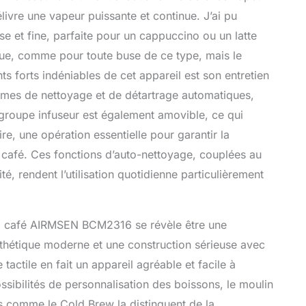
ivre une vapeur puissante et continue. J’ai pu
se et fine, parfaite pour un cappuccino ou un latte
ue, comme pour toute buse de ce type, mais le
nts forts indéniables de cet appareil est son entretien
mmes de nettoyage et de détartrage automatiques,
e groupe infuseur est également amovible, ce qui
e, une opération essentielle pour garantir la
u café. Ces fonctions d’auto-nettoyage, couplées au
, rendent l’utilisation quotidienne particulièrement
ne à café AIRMSEN BCM2316 se révèle être une
sthétique moderne et une construction sérieuse avec
tactile en fait un appareil agréable et facile à
ibilités de personnalisation des boissons, le moulin
es comme le Cold Brew la distinguent de la