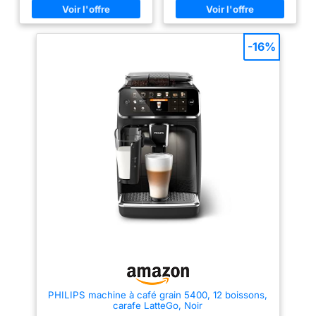
classique crée une mousse de
lait lisse et veloutée – parfaite
pour les cappuccinos et les
cafés au lait. SPÉCIALITÉS DE
-16%
CAFÉ PERSONNALISABLES :
Ajustez facilement la taille de la
mouture, l'intensité du café, la
quantité et la température selon
vos préférences personnelles.
NETTOYAGE FACILE : Le
mousseur à lait classique ne
comprend que deux pièces et
elles sont compatibles lave-
vaisselle, ce qui rend le
nettoyage quotidien rapide et
sans contrainte. COMPATIBLE
FILTRE AQUACLEAN : Réduit la
formation de calcaire,
minimisant le besoin de
détartrage fréquent et
prolongeant la durée de vie de
la machine à café.
PHILIPS machine à café grain 5400, 12 boissons,
carafe LatteGo, Noir