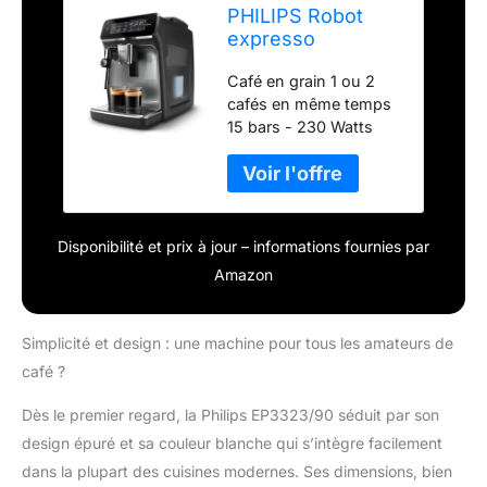
PHILIPS Robot
expresso
EP3323/90
Café en grain 1 ou 2
cafés en même temps
15 bars - 230 Watts
Broyeur en céramique
résistant Réservoir
d'eau 1.8 litres
Disponibilité et prix à jour – informations fournies par
Amazon
Simplicité et design : une machine pour tous les amateurs de
café ?
Dès le premier regard, la Philips EP3323/90 séduit par son
design épuré et sa couleur blanche qui s’intègre facilement
dans la plupart des cuisines modernes. Ses dimensions, bien