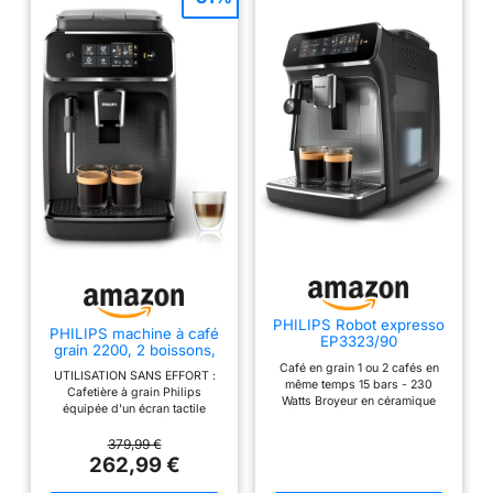
PHILIPS Robot expresso
PHILIPS machine à café
EP3323/90
grain 2200, 2 boissons,
mousseur à lait, Noir mat
Café en grain 1 ou 2 cafés en
UTILISATION SANS EFFORT :
même temps 15 bars - 230
Cafetière à grain Philips
Watts Broyeur en céramique
équipée d'un écran tactile
résistant Réservoir d'eau 1.8
simple pour une préparation
litres
rapide, offrant un confort
379,99 €
quotidien avec un minimum
262,99 €
d'effort. MOUSSE DE LAIT
CRÉMEUSE : Le mousseur à lait