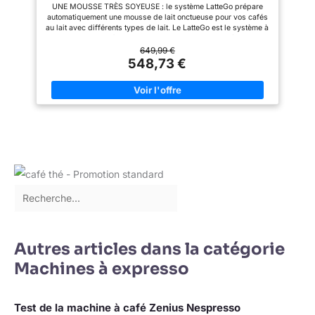
UNE MOUSSE TRÈS SOYEUSE : le système LatteGo prépare
automatiquement une mousse de lait onctueuse pour vos cafés
au lait avec différents types de lait. Le LatteGo est le système à
lait le plus rapide à nettoyer de tous les temps : 2 pièces, pas
de tubes. 12 SPÉCIALITÉS DE CAFÉ EN TOUTE SIMPLICITÉ :
649,99 €
Savourez vos cafés préférés, de l'espresso corsé au
548,73 €
cappuccino gourmand ÉCRAN TFT INTUITIF : Sélectionnez
facilement votre Spécialité de Café sur cette machine expresso
- café à grain avec une interface simple à une touche - Ajustez
l'arôme et l'intensité grâce au personnalisateur de café
INTENSITÉ VARIABLE : Avec la fonction ExtraShot de votre
Machine à café à grain Philips, vous pouvez profiter d'un café
plus puissant sans aucune amertume ENREGISTREZ VOS
PRÉFÉRENCES : Paramétrez jusqu'à 4 Profils sur la machine
automatique afin de sélectionner votre café instantanément et
utilisez la fonction de personnalisation en ajustant l'intensité et
volume du café
Autres articles dans la catégorie
Machines à expresso
Test de la machine à café Zenius Nespresso