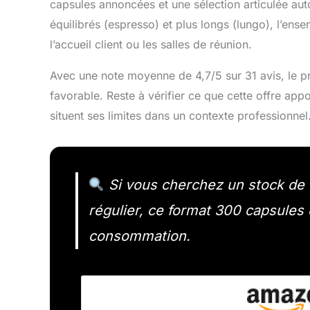
capsules annoncées et une sélection articulée autou
équilibrés (espresso) et plus longs (lungo), l’ens
l’accueil client ou les salles de réunion.
Avec une note moyenne de 4,7/5 sur 31 avis, le pr
favorable. Reste à vérifier ce que cette offre appo
situent ses limites dans un contexte professionnel
Si vous cherchez un stock de 
régulier, ce format 300 capsules 
consommation.