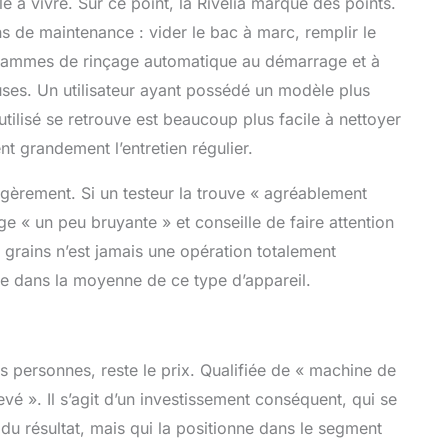
e à vivre. Sur ce point, la Rivelia marque des points.
ons de maintenance : vider le bac à marc, remplir le
ogrammes de rinçage automatique au démarrage et à
uses. Un utilisateur ayant possédé un modèle plus
tilisé se retrouve est beaucoup plus facile à nettoyer
nt grandement l’entretien régulier.
égèrement. Si un testeur la trouve « agréablement
ge « un peu bruyante » et conseille de faire attention
 grains n’est jamais une opération totalement
este dans la moyenne de ce type d’appareil.
rs personnes, reste le prix. Qualifiée de « machine de
levé ». Il s’agit d’un investissement conséquent, qui se
 du résultat, mais qui la positionne dans le segment