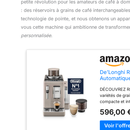
petite révolution pour les amateurs de café à domi
: des réservoirs à grains de café interchangeables
technologie de pointe, et nous obtenons un appare
vous cette machine qui ambitionne de transforme
personnalisée
.
De’Longhi R
Automatique
Enregistrées
DÉCOUVREZ RIVE
Grains de C
variétés de gra
(EXAM440.
compacte et in
moments café 
596,00 
TOUCHE: savour
choisissant pa
tactile intégr