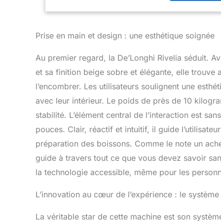
aisément entre 
savoure son caf
et décaféiné t
DU CAFÉ: la te
Prise en main et design : une esthétique soignée
paramètres pour
VOTRE LAIT CO
Au premier regard, la De’Longhi Rivelia séduit. 
cappuccinos pe
et sa finition beige sobre et élégante, elle trou
onctueuse, réa
l’encombrer. Les utilisateurs soulignent une esthé
PAS JUSTE PAR
surfaces tactile
avec leur intérieur. Le poids de près de 10 kilog
transforme chaq
stabilité. L’élément central de l’interaction est s
pouces. Clair, réactif et intuitif, il guide l’utilisa
préparation des boissons. Comme le note un achet
guide à travers tout ce que vous devez savoir san
la technologie accessible, même pour les personn
L’innovation au cœur de l’expérience : le systèm
La véritable star de cette machine est son systè