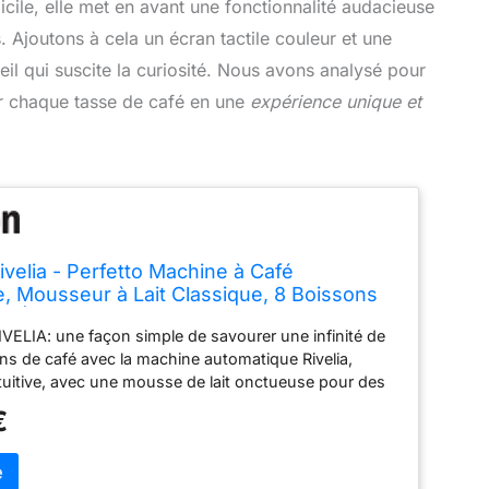
cile, elle met en avant une fonctionnalité audacieuse
. Ajoutons à cela un écran tactile couleur et une
il qui suscite la curiosité. Nous avons analysé pour
r chaque tasse de café en une
expérience unique et
ivelia - Perfetto Machine à Café
, Mousseur à Lait Classique, 8 Boissons
, Écran Tactile Couleur, Réservoir à
LIA: une façon simple de savourer une infinité de
afé Interchangeables, Beige
ins de café avec la machine automatique Rivelia,
35.BG)
tuitive, avec une mousse de lait onctueuse pour des
chaleureux à la maison VOTRE CAFÉ D'UNE SIMPLE
€
ez votre café préféré d'une simple pression, en
rmi 8 boissons préprogrammées sur l'écran couleur
al intuitif de 3,5" EXPLOREZ CHAQUE SAVEUR: changez