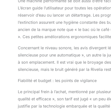
Une machine performante se doit aussi d’être facil
L’écran guide l’utilisateur pour toutes les opérati
réservoir d’eau ou lancer un détartrage. Les pr
l’extinction assurent une hygiène constante des b
ancien de la marque note que « le bac où le café u
». Ces petites améliorations ergonomiques facilite
Concernant le niveau sonore, les avis divergent l
silencieuse pour une automatique », un autre la ju
à son emplacement. Il est vrai que le broyage des
silencieuse, mais le bruit généré par la Rivelia r
Fiabilité et budget : les points de vigilance
Le principal frein à l’achat, mentionné par plusieu
qualité et efficace », son tarif est jugé « un peu é
justifie par la technologie embarquée et la qualité