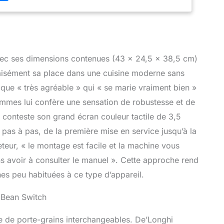
plusieurs variétés de grains pour que toute la famille
é préféré et alternez facilement entre café classique
out au long de la journée DÉCOUVREZ LE VRAI GOÛT
chnologie Bean Adapt ajuste intelligemment les
 libérer le meilleur arôme de chaque grain de café
MME VOUS L'AIMEZ: préparez des lattes et
Avec ses dimensions contenues (43 x 24,5 x 38,5 cm)
rsonnalisés avec une mousse de lait riche et
ve aisément sa place dans une cuisine moderne sans
lisez manuellement selon vos préférences CE N’EST
tique « très agréable » qui « se marie vraiment bien »
FAIT. C’EST PERFETTO. Des angles arrondis, des
s harmonieuses et des finitions brillantes; Rivelia
rammes lui confère une sensation de robustesse et de
ue gorgée en un vrai plaisir.
ans conteste son grand écran couleur tactile de 3,5
teur pas à pas, de la première mise en service jusqu’à la
eur, « le montage est facile et la machine vous
s avoir à consulter le manuel ». Cette approche rend
es peu habituées à ce type d’appareil.
e Bean Switch
me de porte-grains interchangeables. De’Longhi