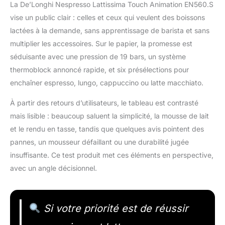
La De’Longhi Nespresso Lattissima Touch Animation EN560.S
vise un public clair : celles et ceux qui veulent des boissons
lactées à la demande, sans apprentissage de barista et sans
multiplier les accessoires. Sur le papier, la promesse est
séduisante avec une pression de 19 bars, un système
thermoblock annoncé rapide, et six présélections pour
enchaîner espresso, lungo, cappuccino ou latte macchiato.
À partir des retours d’utilisateurs, le tableau est contrasté
mais lisible : beaucoup saluent la simplicité, la mousse de lait
et le rendu en tasse, tandis que quelques avis pointent des
pannes, un mousseur défaillant ou une durabilité jugée
insuffisante. Ce test produit met ces éléments en perspective,
avec un angle décisionnel.
Si votre priorité est de réussir