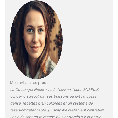
de lait (0,35 l) peut
être stocké dans le
frigo après utilisation.
Toutes les boissons
peuvent être
mémorisées et
personnalisées, en
variant la quantité de
lait et de café. Temps
de chauffe réduit :
prêt en 25 secondes.
Mon avis sur ce produit
La De’Longhi Nespresso Lattissima Touch EN560.S
convainc surtout par ses boissons au lait : mousse
dense, recettes bien calibrées et un système de
réservoir détachable qui simplifie réellement l’entretien.
Les avis sont en revanche plus partagés sur la partie