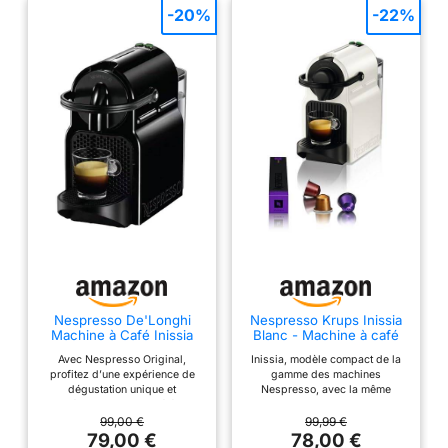
-20%
-22%
frigo après utilisation.
Toutes les boissons
peuvent être
mémorisées et
personnalisées, en
variant la quantité de
lait et de café. Temps
de chauffe réduit :
prêt en 25 secondes.
Nespresso De'Longhi
Nespresso Krups Inissia
Machine à Café Inissia
Blanc - Machine à café
Noir, 19 Bars + Kit de
Compacte & Kit de
Avec Nespresso Original,
Inissia, modèle compact de la
Bienvenue, Design
bienvenue
profitez d’une expérience de
gamme des machines
Compact, Arrêt
dégustation unique et
Nespresso, avec la même
Automatique, EN80.B
découvrez nos variétés
technologie lui permettant de
d’espressos qui proviennent de
révéler la qualité exceptionnelle
99,00 €
99,99 €
cultures de café du monde
des Grands Crus Nespresso 2
79,00 €
78,00 €