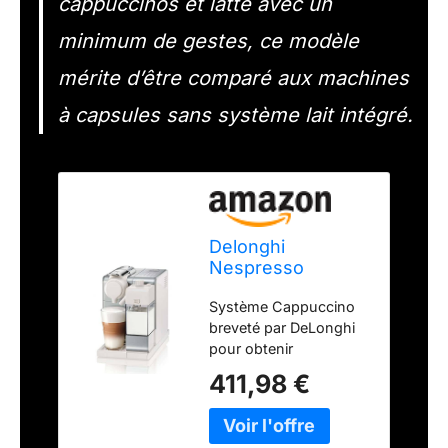
cappuccinos et latte avec un
minimum de gestes, ce modèle
mérite d’être comparé aux machines
à capsules sans système lait intégré.
Delonghi
Nespresso
lattisima Touch
Système Cappuccino
Animation
breveté par DeLonghi
EN560.S Machine
pour obtenir
à Café à Capsules
automatiquement un
Nespresso, 19
411,98 €
vrai cappuccino ou
bars, Système
latte macchiato dans la
Thermoblock,
tasse. 6 boutons
Cappuccino, Latte