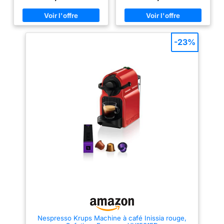
entier 2 sélections de café :
boutons avec arrêt automatique
choisissez entre un espresso et
du café : espresso (40 ml) ou
un lungo Efficace : un
café long (110 ml) et longueur
encombrement réduit, une
de tasse personnalisable 19
technologie intelligente
bars de pression : la garantie d'
Économie d’énergie : la machine
un espresso de qualité
-23%
s’éteint automatiquement après
professionnelle Pré-chauffage
9 minutes d’inactivité Durabilité
rapide : 25 secondes Mode
: Les capsules Nespresso sont
économiseur d'énergie: la
recyclables Toutes les capsules
machine bascule
en aluminium collectées par
automatiquement en veille au
Nespresso sont recyclées
bout de 3 minutes d'inutilisation
Capsule faite avec au moins
et se met hors tension après 9
80% d'aluminium recyclé
minutes de non utilisation
Réservoir d'eau amovible de
0,7L Bac d'égouttage et bac à
capsules usagées (pour 9-11
capsules) séparés pour une
meilleure hygiène
Nespresso Krups Machine à café Inissia rouge,