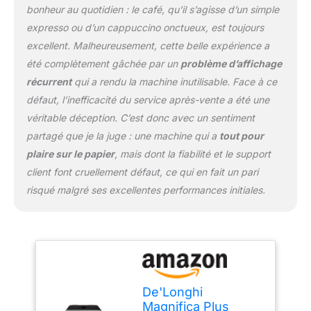
bonheur au quotidien : le café, qu’il s’agisse d’un simple
bouton, comme
Espresso, Cappuccino,
expresso ou d’un cappuccino onctueux, est toujours
Lungo, Americano, Flat
excellent. Malheureusement, cette belle expérience a
White ou Cortado
été complètement gâchée par un
problème d’affichage
NETTOYAGE FACILE :
récurrent
qui a rendu la machine inutilisable. Face à ce
L'unité de brassage peut
être facilement retirée et
défaut, l’inefficacité du service après-vente a été une
nettoyée à l'eau courante
véritable déception. C’est donc avec un sentiment
; de plus, le plateau à
partagé que je la juge : une machine qui a
tout pour
tasses est lavable au
plaire sur le papier
, mais dont la fiabilité et le support
lave-vaisselle et en acier
inoxydable
client font cruellement défaut, ce qui en fait un pari
risqué malgré ses excellentes performances initiales.
De'Longhi
Magnifica Plus