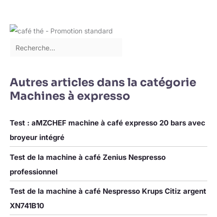
Americano, Flat White ou Cortado NETTOYAGE FACILE : L'unité
de brassage peut être facilement retirée et nettoyée à l'eau
courante ; de plus, le plateau à tasses est lavable au lave-
vaisselle et en acier inoxydable
Autres articles dans la catégorie
Machines à expresso
Test : aMZCHEF machine à café expresso 20 bars avec
broyeur intégré
Test de la machine à café Zenius Nespresso
professionnel
Test de la machine à café Nespresso Krups Citiz argent
XN741B10