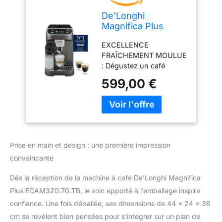
De'Longhi
Magnifica Plus
ECAM320.70.SB,
EXCELLENCE
Machine à Café
FRAÎCHEMENT MOULUE
Automatisée avec
: Dégustez un café
LatteCrema Chaud
d’exception avec des
pour Cappuccino,
599,00 €
grains fraîchement
Écran Tactile
moulus juste avant
Couleur Complet,
l’infusion ; réservoir de
Fonction Tirage
250g et option café
Supplémentaire,
moulu pour plus de
Fonction x2, Noir
praticité au quotidien
Titane
Prise en main et design : une première impression
PANNEAU DE
convaincante
CONTRÔLE TACTILE
COMPLET : Écran tactile
Dès la réception de la machine à café De’Longhi Magnifica
couleur intuitif de 3,5
Plus ECAM320.70.TB, le soin apporté à l’emballage inspire
pouces avec des
animations complètes
confiance. Une fois déballée, ses dimensions de 44 x 24 x 36
pour une expérience café
cm se révèlent bien pensées pour s’intégrer sur un plan de
immersive avec jusqu'à 4