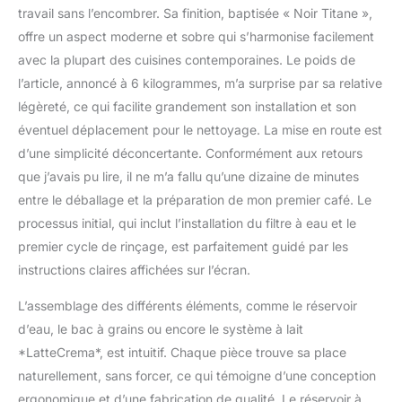
travail sans l’encombrer. Sa finition, baptisée « Noir Titane »,
profils utilisateurs
offre un aspect moderne et sobre qui s’harmonise facilement
SYSTEME LATTECREMA
: Créez des cafés dignes
avec la plupart des cuisines contemporaines. Le poids de
d’un barista avec une
l’article, annoncé à 6 kilogrammes, m’a surprise par sa relative
mousse de lait veloutée à
légèreté, ce qui facilite grandement son installation et son
la bonne température ;
éventuel déplacement pour le nettoyage. La mise en route est
résultat toujours au top
et nettoyage ultra simple
d’une simplicité déconcertante. Conformément aux retours
en un seul geste
que j’avais pu lire, il ne m’a fallu qu’une dizaine de minutes
RECETTES À PORTÉE DE
entre le déballage et la préparation de mon premier café. Le
MAIN : Choisissez vos
processus initial, qui inclut l’installation du filtre à eau et le
préférées parmi 18
recettes d'un simple
premier cycle de rinçage, est parfaitement guidé par les
bouton, comme
instructions claires affichées sur l’écran.
Espresso, Cappuccino,
Lungo, Americano, Flat
L’assemblage des différents éléments, comme le réservoir
White ou Cortado
d’eau, le bac à grains ou encore le système à lait
NETTOYAGE FACILE :
*LatteCrema*, est intuitif. Chaque pièce trouve sa place
L'unité de brassage peut
naturellement, sans forcer, ce qui témoigne d’une conception
être facilement retirée et
nettoyée à l'eau courante
ergonomique et d’une fabrication de qualité. Le réservoir à