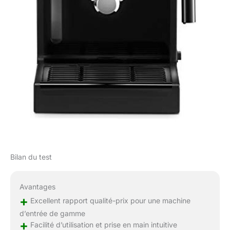
Bilan du test
Avantages
+
Excellent rapport qualité-prix pour une machine
d’entrée de gamme
+
Facilité d’utilisation et prise en main intuitive