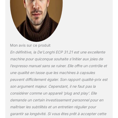
E.S.E pré-
proportionnées. -
Rangement des
accessoires pour les
filtres inclus dans la
livraison. (Pour 1 ou 2
tasses et pour
l'utilisation de dosettes
Mon avis sur ce produit
E.S.E.) -
En définitive, la De’Longhi ECP 31.21 est une excellente
machine pour quiconque souhaite s’initier aux joies de
l’expresso manuel sans se ruiner. Elle offre un contrôle et
une qualité en tasse que les machines à capsules
peuvent difficilement égaler. Son rapport qualité-prix est
son argument majeur. Cependant, il ne faut pas la
considérer comme un appareil ‘plug and play’. Elle
demande un certain investissement personnel pour en
maîtriser les subtilités et un entretien régulier pour
garantir sa longévité. Si vous êtes prêt à accepter cette