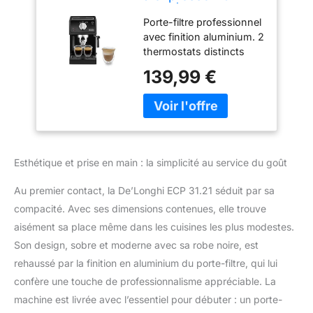
31.21 | Porte-filtre
Porte-filtre professionnel
avec finition
avec finition aluminium. 2
aluminium | Buse
thermostats distincts
de mousse de lait |
pour contrôler la
1 ou 2 tasses
139,99 €
température de l'eau et
Espresso |
de la vapeur Fonction
Convient également
eau chaude. Système
pour les dosettes |
Cappuccino : la buse de
Noir
moussage de lait
mélange vapeur, air et lait
Esthétique et prise en main : la simplicité au service du goût
pour une mousse
particulièrement
Au premier contact, la De’Longhi ECP 31.21 séduit par sa
crémeuse pour un
compacité. Avec ses dimensions contenues, elle trouve
cappuccino parfait.
aisément sa place même dans les cuisines les plus modestes.
Convient pour poudre
expresso moulu (1 ou 2
Son design, sobre et moderne avec sa robe noire, est
tasses) ou dosettes
rehaussé par la finition en aluminium du porte-filtre, qui lui
E.S.E pré-
confère une touche de professionnalisme appréciable. La
proportionnées. -
machine est livrée avec l’essentiel pour débuter : un porte-
Rangement des