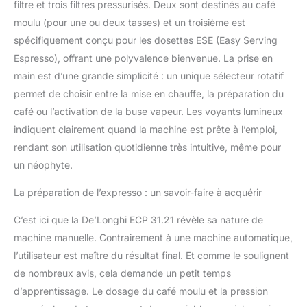
accessoires pour les
filtre et trois filtres pressurisés. Deux sont destinés au café
filtres inclus dans la
moulu (pour une ou deux tasses) et un troisième est
livraison. (Pour 1 ou 2
spécifiquement conçu pour les dosettes ESE (Easy Serving
tasses et pour
Espresso), offrant une polyvalence bienvenue. La prise en
l'utilisation de dosettes
E.S.E.) -
main est d’une grande simplicité : un unique sélecteur rotatif
permet de choisir entre la mise en chauffe, la préparation du
café ou l’activation de la buse vapeur. Les voyants lumineux
indiquent clairement quand la machine est prête à l’emploi,
rendant son utilisation quotidienne très intuitive, même pour
un néophyte.
La préparation de l’expresso : un savoir-faire à acquérir
C’est ici que la De’Longhi ECP 31.21 révèle sa nature de
machine manuelle. Contrairement à une machine automatique,
l’utilisateur est maître du résultat final. Et comme le soulignent
de nombreux avis, cela demande un petit temps
d’apprentissage. Le dosage du café moulu et la pression