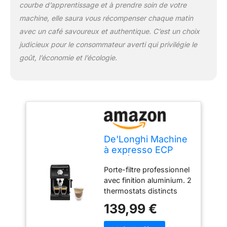
courbe d’apprentissage et à prendre soin de votre
machine, elle saura vous récompenser chaque matin
avec un café savoureux et authentique. C’est un choix
judicieux pour le consommateur averti qui privilégie le
goût, l’économie et l’écologie.
De'Longhi Machine
à expresso ECP
31.21 | Porte-filtre
Porte-filtre professionnel
avec finition
avec finition aluminium. 2
aluminium | Buse
thermostats distincts
de mousse de lait |
pour contrôler la
1 ou 2 tasses
139,99 €
température de l'eau et
Espresso |
de la vapeur Fonction
Convient également