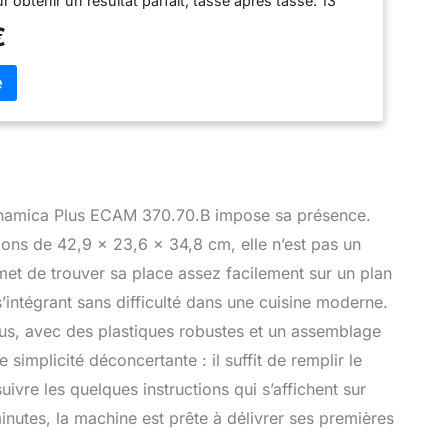
r obtenir un résultat parfait, tasse après tasse. 13
uture réglables SYSTÈME LATTECREMA : le système
€
té LatteCrema vous permet de préparer vos boissons
 une mousse de lait épaisse et crémeuse en appuyant
 PERSONNALISATION: la fonction "MY" vous permet
er chaque boisson en définissant son arôme, la
é ou de lait FACILE À UTILISER : grâce au grand écran
 fulltouch, il sera facile de créer votre café préféré,
tasse, par simple pression d'un bouton LARGE CHOIX
rofitez de 13 recettes en accès direct (5 café, 8
ilité de créer 3 recettes supplémentaires. Préparation
Dinamica Plus ECAM 370.70.B impose sa présence.
 même temps
ons de 42,9 x 23,6 x 34,8 cm, elle n’est pas un
met de trouver sa place assez facilement sur un plan
 s’intégrant sans difficulté dans une cuisine moderne.
us, avec des plastiques robustes et un assemblage
ne simplicité déconcertante : il suffit de remplir le
suivre les quelques instructions qui s’affichent sur
nutes, la machine est prête à délivrer ses premières