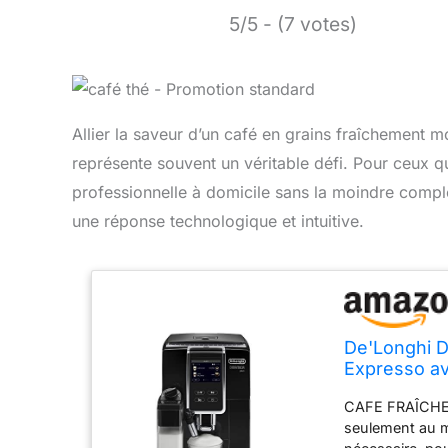
5/5 - (7 votes)
Allier la saveur d’un café en grains fraîchement mo
représente souvent un véritable défi. Pour ceux q
professionnelle à domicile sans la moindre comp
une réponse technologique et intuitive.
De'Longhi D
Expresso a
Technologie
CAFE FRAÎCHEM
Fonction My,
seulement au m