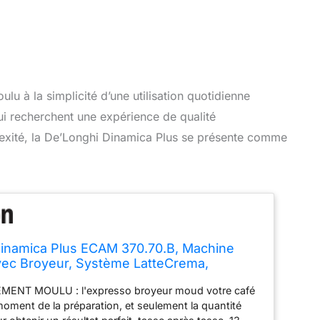
ulu à la simplicité d’une utilisation quotidienne
ui recherchent une expérience de qualité
lexité, la De’Longhi Dinamica Plus se présente comme
inamica Plus ECAM 370.70.B, Machine
vec Broyeur, Système LatteCrema,
 Smart One Touch, Ecran Tactile Complet,
ENT MOULU : l'expresso broyeur moud votre café
 1.8l, Noir
oment de la préparation, et seulement la quantité