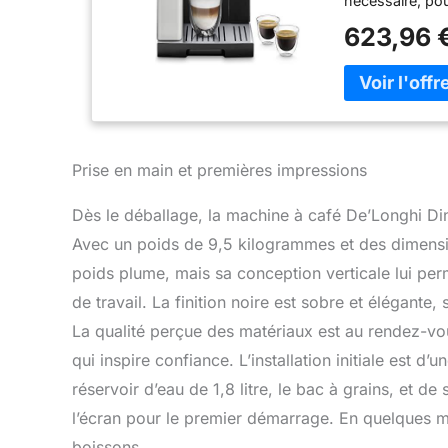
nécessaire, pou
niveaux de mo
623,96 
exclusif breve
préférées avec
sur un bouton
de personnalis
quantité de caf
couleur TFT 3,5"
du grain à la 
Prise en main et premières impressions
DE RECETTES : p
Latte) + possib
Dès le déballage, la machine à café De’Longhi 
de 2 cafés en
Avec un poids de 9,5 kilogrammes et des dimensi
poids plume, mais sa conception verticale lui per
de travail. La finition noire est sobre et élégante,
La qualité perçue des matériaux est au rendez-vo
qui inspire confiance. L’installation initiale est d’u
réservoir d’eau de 1,8 litre, le bac à grains, et de 
l’écran pour le premier démarrage. En quelques mi
boissons.