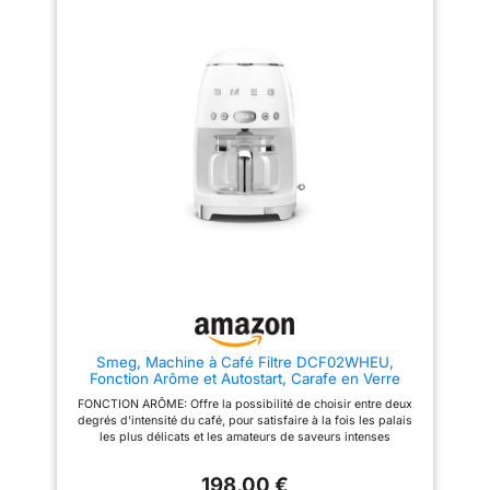
café filtre à l'heure souhaitée
café filtre à l'heure souhaitée
CARAFE EN VERRE: la machine
CARAFE EN VERRE: la machine
à café filtre est également
à café filtre est également
équipée d'une carafe en verre,
équipée d'une carafe en verre,
d'une capacité de 12 tasses
d'une capacité de 12 tasses
PERFORMANCE ET STYLE: Avec
PERFORMANCE ET STYLE: Avec
son mélange de technologie et
son mélange de technologie et
de style légèrement rétro, la
de style légèrement rétro, la
machine à café filtre Smeg rend
machine à café filtre Smeg rend
chaque moment unique
chaque moment unique
Smeg, Machine à Café Filtre DCF02WHEU,
Fonction Arôme et Autostart, Carafe en Verre
Jusqu'à 12 Tasses, 2 Niveaux d'Intensité, Mode
FONCTION ARÔME: Offre la possibilité de choisir entre deux
Maintien au Chaud, 1050 W, Blanc
degrés d'intensité du café, pour satisfaire à la fois les palais
les plus délicats et les amateurs de saveurs intenses
FONCTION MAINTIEN AU CHAUD: Garde le café au chaud
jusqu'à 40 minutes après l'infusion FONCTION AUTOSTART:
198,00 €
Programmation de l'allumage automatique à une heure