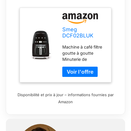
Smeg
DCF02BLUK
Machine à café
Machine à café filtre
goutte à goutte,
goutte à goutte
mode démarrage
Minuterie de
automatique,
démarrage
filtre réutilisable,
automatique
affichage
Fonction de maintien
numérique,
au chaud de 40
système anti-
minutes Capacité : 10
goutte, option
Disponibilité et prix à jour – informations fournies par
tasses Finition noire
d'intensité des
Amazon
arômes,
réservoir de 1,4 l,
noir