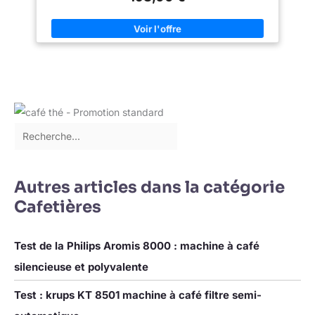
prédéfinie, pour déguster un café filtre à l'heure souhaitée
CARAFE EN VERRE: la machine à café filtre est également
équipée d'une carafe en verre, d'une capacité de 12 tasses
PERFORMANCE ET STYLE: Avec son mélange de technologie et
de style légèrement rétro, la machine à café filtre Smeg rend
chaque moment unique
Autres articles dans la catégorie
Cafetières
Test de la Philips Aromis 8000 : machine à café
silencieuse et polyvalente
Test : krups KT 8501 machine à café filtre semi-