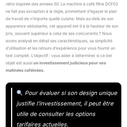
rétro inspirée des années 50
. La machine à café filtre DCF02
ne fait pas exception à la règle, promettant d’égayer le plan
de travail de n’importe quelle cuisine. Mais au-delà de son
apparence séduisante, cet appareil est-il à la hauteur de son
prix, souvent supérieur à celui de ses concurrents ? Nous
avons analysé en détail ses caractéristiques, sa simplicité
d’utilisation et les retours d’expérience pour vous fournir un
test complet. L’objectif : vous aider à déterminer si ce bel
objet est aussi
un investissement judicieux pour vos
matinées caféinées
.
Pour évaluer si son design unique
justifie l’investissement, il peut être
utile de consulter les options
tarifaires actuelles.