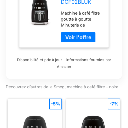
DCF02BLUK
Machine à café
Machine à café filtre
goutte à goutte,
goutte à goutte
mode démarrage
Minuterie de
automatique,
démarrage
filtre réutilisable,
automatique
affichage
Fonction de maintien
numérique,
au chaud de 40
système anti-
minutes Capacité : 10
goutte, option
Disponibilité et prix à jour – informations fournies par
tasses Finition noire
d'intensité des
Amazon
arômes,
réservoir de 1,4 l,
noir
Découvrez d’autres de la Smeg, machine à café filtre – noire
-5%
-7%