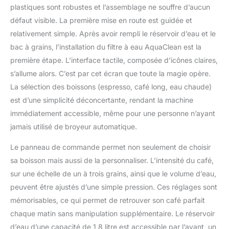
quantité et la
plastiques sont robustes et l’assemblage ne souffre d’aucun
température selon vos
défaut visible. La première mise en route est guidée et
préférences
relativement simple. Après avoir rempli le réservoir d’eau et le
personnelles.
bac à grains, l’installation du filtre à eau AquaClean est la
NETTOYAGE FACILE : Le
mousseur à lait classique
première étape. L’interface tactile, composée d’icônes claires,
ne comprend que deux
s’allume alors. C’est par cet écran que toute la magie opère.
pièces et elles sont
La sélection des boissons (espresso, café long, eau chaude)
compatibles lave-
est d’une simplicité déconcertante, rendant la machine
vaisselle, ce qui rend le
nettoyage quotidien
immédiatement accessible, même pour une personne n’ayant
rapide et sans contrainte.
jamais utilisé de broyeur automatique.
COMPATIBLE FILTRE
AQUACLEAN : Réduit la
Le panneau de commande permet non seulement de choisir
formation de calcaire,
sa boisson mais aussi de la personnaliser. L’intensité du café,
minimisant le besoin de
sur une échelle de un à trois grains, ainsi que le volume d’eau,
détartrage fréquent et
peuvent être ajustés d’une simple pression. Ces réglages sont
prolongeant la durée de
vie de la machine à café.
mémorisables, ce qui permet de retrouver son café parfait
chaque matin sans manipulation supplémentaire. Le réservoir
d’eau d’une capacité de 1,8 litre est accessible par l’avant, un