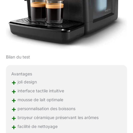
Bilan du test
Avantages
+
joli design
+
interface tactile intuitive
+
mousse de lait optimale
+
personnalisation des boissons
+
broyeur céramique préservant les arômes
+
facilité de nettoyage