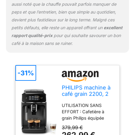
aussi noté que la chauffe pouvait parfois manquer de
peps et que l’entretien, bien que simple au quotidien,
devient plus fastidieux sur le long terme. Malgré ces
petits défauts, elle reste un appareil offrant un
excellent
rapport qualité-prix
pour qui souhaite savourer un bon
café à la maison sans se ruiner.
-31%
PHILIPS machine à
café grain 2200, 2
boissons,
UTILISATION SANS
mousseur à lait,
EFFORT : Cafetière à
Noir mat
grain Philips équipée
d'un écran tactile simple
379,99 €
pour une préparation