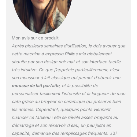
l'intensité du café, la
quantité et la
température selon vos
préférences
personnelles.
NETTOYAGE FACILE : Le
Mon avis sur ce produit
mousseur à lait classique
Après plusieurs semaines d’utilisation, je dois avouer que
ne comprend que deux
pièces et elles sont
cette machine à expresso Philips m’a globalement
compatibles lave-
séduite par son design noir mat et son interface tactile
vaisselle, ce qui rend le
très intuitive. Ce que j’apprécie particulièrement, c’est
nettoyage quotidien
son mousseur à lait classique qui permet d’obtenir une
rapide et sans contrainte.
COMPATIBLE FILTRE
mousse de lait parfaite
, et la possibilité de
AQUACLEAN : Réduit la
personnaliser facilement l’intensité et la longueur de mon
formation de calcaire,
café grâce au broyeur en céramique qui préserve bien
minimisant le besoin de
les arômes. Cependant, quelques points viennent
détartrage fréquent et
prolongeant la durée de
nuancer ce tableau : elle se révèle assez bruyante au
vie de la machine à café.
démarrage et son réservoir d’eau, un peu juste en
capacité, demande des remplissages fréquents. J’ai