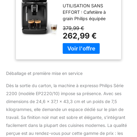
boissons,
UTILISATION SANS
mousseur à lait,
EFFORT : Cafetière à
Noir mat
grain Philips équipée
d'un écran tactile simple
379,99 €
pour une préparation
262,99 €
rapide, offrant un confort
quotidien avec un
minimum d'effort.
MOUSSE DE LAIT
CRÉMEUSE : Le
mousseur à lait classique
Déballage et première mise en service
crée une mousse de lait
lisse et veloutée –
Dès la sortie du carton, la machine à expresso Philips Série
parfaite pour les
2200 (modèle EP2220/10) impose sa présence. Avec ses
cappuccinos et les cafés
dimensions de 24,6 x 37,1 x 43,3 cm et un poids de 7,5
au lait. SPÉCIALITÉS DE
CAFÉ
kilogrammes, elle demande un espace dédié sur le plan de
PERSONNALISABLES :
travail. Sa finition noir mat est sobre et élégante, s’intégrant
Ajustez facilement la
facilement dans la plupart des cuisines modernes. La qualité
taille de la mouture,
perçue est au rendez-vous pour cette gamme de prix : les
l'intensité du café, la