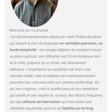
UN CAFÉ À VOTRE
GOÛT - Expresso, lungo,
extra intense - A vous de
choisir
Mon avis sur ce produit
J’ai été immédiatement séduit par cette Philips Baristina
qui réussit le pari de proposer
un véritable expresso, en
toute simplicité
: son design élégant et compact trouve
sa place partout, son utilisation est d’une évidence rare
et le café, préparé en un éclair, est absolument
délicieux. L’expérience au quotidien est donc une
réussite totale, mais le tableau est malheureusement
assombri par une exécution qui semble perfectible. Ce
qui me chagrine, c’est la qualité perçue des matériaux
qui paraît un peu légère et, surtout, les retours fréquents
sur des
défauts de fabrication
qui font naître une
véritable inquiétude quant à sa
fiabilité sur le long