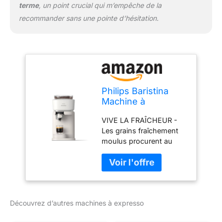
terme
, un point crucial qui m’empêche de la
recommander sans une pointe d’hésitation.
Philips Baristina
Machine à
expresso - Un
VIVE LA FRAÎCHEUR -
véritable expresso,
Les grains fraîchement
en toute simplicité -
moulus procurent au
Compacte - 16 bars
café ses arômes les plus
de pression -
riches UN VÉRITABLE
Broyeur intégré -
EXPRESSO, EN TOUTE
Machine blanche
SIMPLICITÉ - 16 bars de
avec porte-filtre
pression pour libérer
blanc (BAR300/00)
Découvrez d’autres machines à expresso
tous les arômes de vos
grains SWIPEZ,