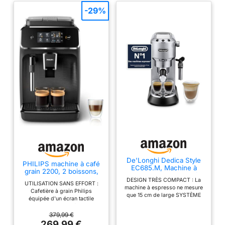
SAVOUREZ - Un seul
-29%
geste, Baristina s'occupe
du reste FINI LE
DÉSORDRE - Il suffit de
rincer le porte-filtre ou de
l'essuyer avec un chiffon
- Pas de compartiment
caché ou inaccessible
UN CAFÉ À VOTRE
GOÛT - Expresso, lungo,
extra intense - A vous de
choisir
De'Longhi Dedica Style
PHILIPS machine à café
EC685.M, Machine à
grain 2200, 2 boissons,
Expresso avec Buse à
mousseur à lait, Noir mat
DESIGN TRÈS COMPACT : La
Mousse de Lait
UTILISATION SANS EFFORT :
machine à espresso ne mesure
Professionnelle,
Cafetière à grain Philips
que 15 cm de large SYSTÈME
Seulement 15 cm de
équipée d'un écran tactile
DE CHAUFFAGE THERMOBLOC
Large, Réservoir de 1 L,
simple pour une préparation
: Toujours la bonne température
Boîtier en Métal,
rapide, offrant un confort
379,99 €
pour un expresso, un café ou un
Compatible avec les
quotidien avec un minimum
269,99 €