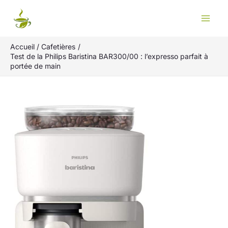
Aller
Rechercher
au
contenu
Accueil
Cafetières
Test de la Philips Baristina BAR300/00 : l’expresso parfait à
portée de main