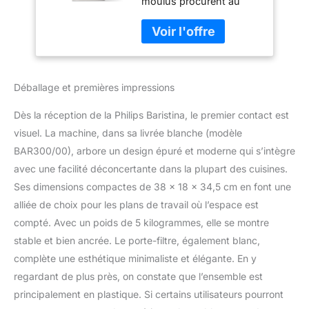
moulus procurent au
Compacte - 16 bars
café ses arômes les plus
de pression -
riches UN VÉRITABLE
Broyeur intégré -
EXPRESSO, EN TOUTE
Machine blanche
SIMPLICITÉ - 16 bars de
avec porte-filtre
pression pour libérer
blanc (BAR300/00)
Déballage et premières impressions
tous les arômes de vos
grains SWIPEZ,
Dès la réception de la Philips Baristina, le premier contact est
SAVOUREZ - Un seul
geste, Baristina s'occupe
visuel. La machine, dans sa livrée blanche (modèle
du reste FINI LE
BAR300/00), arbore un design épuré et moderne qui s’intègre
DÉSORDRE - Il suffit de
avec une facilité déconcertante dans la plupart des cuisines.
rincer le porte-filtre ou de
Ses dimensions compactes de 38 x 18 x 34,5 cm en font une
l'essuyer avec un chiffon
- Pas de compartiment
alliée de choix pour les plans de travail où l’espace est
caché ou inaccessible
compté. Avec un poids de 5 kilogrammes, elle se montre
UN CAFÉ À VOTRE
stable et bien ancrée. Le porte-filtre, également blanc,
GOÛT - Expresso, lungo,
complète une esthétique minimaliste et élégante. En y
extra intense - A vous de
regardant de plus près, on constate que l’ensemble est
choisir
principalement en plastique. Si certains utilisateurs pourront