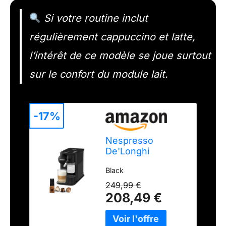
Si votre routine inclut
régulièrement cappuccino et latte,
l’intérêt de ce modèle se joue surtout
sur le confort du module lait.
-17%
Nespresso
De'Longhi
Machine à café
Black
Lattissima One
Noir, 19 Bars + Kit
249,99 €
de Bienvenue,
208,49 €
Design Compact,
Expresso, Lungo
et Recettes