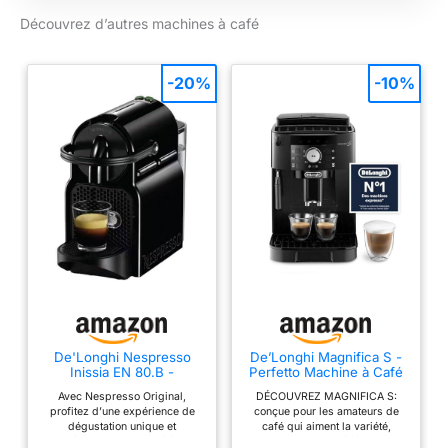
Découvrez d’autres machines à café
-20%
-10%
De'Longhi Nespresso
De’Longhi Magnifica S -
Inissia EN 80.B -
Perfetto Machine à Café
Automatique avec
Avec Nespresso Original,
DÉCOUVREZ MAGNIFICA S:
Mousseur à Lait Manuel,
profitez d’une expérience de
conçue pour les amateurs de
Machine à Espresso et
dégustation unique et
café qui aiment la variété,
Cappuccino, Panneau de
découvrez nos variétés
combinant grains fraîchement
Commande avec