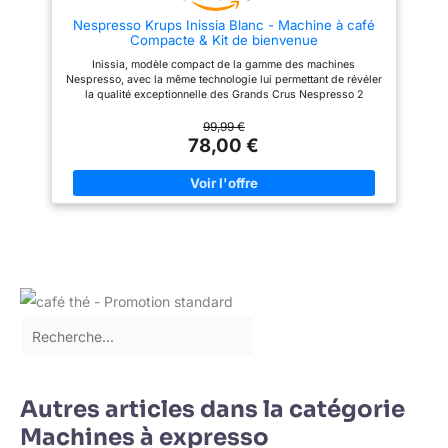
automatiques de rinçage et de
Nespresso Krups Inissia Blanc - Machine à café
détartrage, pièces amovibles et
Compacte & Kit de bienvenue
indicateurs, avec arrêt
automatique, économie
Inissia, modèle compact de la gamme des machines
d’énergie et mode veille CE
Nespresso, avec la même technologie lui permettant de révéler
N’EST PAS JUSTE PARFAIT.
la qualité exceptionnelle des Grands Crus Nespresso 2
C’EST PERFETTO. Du café du
boutons avec arrêt automatique du café : espresso (40 ml) ou
matin au cappuccino du du
café long (110 ml) et longueur de tasse personnalisable 19 bars
99,99 €
goûter, Magnifica S transforme
de pression : la garantie d' un espresso de qualité
78,00 €
chaque gorgée en un moment
professionnelle Pré-chauffage rapide : 25 secondes Mode
de pur plaisir.
économiseur d'énergie: la machine bascule automatiquement
en veille au bout de 3 minutes d'inutilisation et se met hors
tension après 9 minutes de non utilisation Réservoir d'eau
amovible de 0,7L Bac d'égouttage et bac à capsules usagées
(pour 9-11 capsules) séparés pour une meilleure hygiène
Autres articles dans la catégorie
Machines à expresso