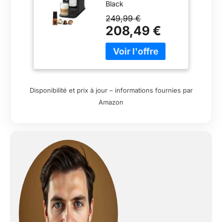
Black
Lattissima One
Noir, 19 Bars +
249,99 €
Kit de
208,49 €
Bienvenue,
Design Compact,
Expresso, Lungo
et Recettes
Lactées, Arrêt
Automatique,
Disponibilité et prix à jour – informations fournies par
EN510.B
Amazon