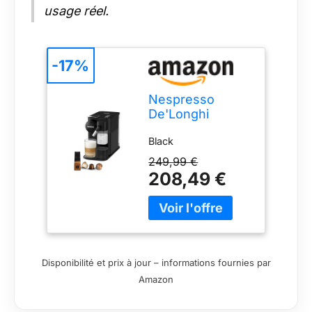
usage réel.
-17%
Nespresso
De'Longhi
Machine à café
Black
Lattissima One
Noir, 19 Bars +
249,99 €
Kit de
208,49 €
Bienvenue,
Design Compact,
Expresso, Lungo
et Recettes
Lactées, Arrêt
Automatique,
Disponibilité et prix à jour – informations fournies par
EN510.B
Amazon