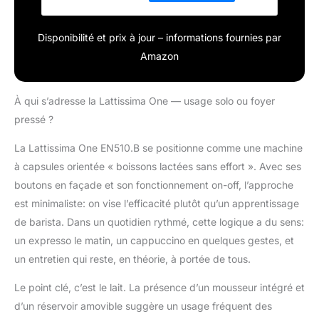
Lactées, Arrêt
Automatique,
Disponibilité et prix à jour – informations fournies par
EN510.B
Amazon
À qui s’adresse la Lattissima One — usage solo ou foyer
pressé ?
La Lattissima One EN510.B se positionne comme une machine
à capsules orientée « boissons lactées sans effort ». Avec ses
boutons en façade et son fonctionnement on-off, l’approche
est minimaliste: on vise l’efficacité plutôt qu’un apprentissage
de barista. Dans un quotidien rythmé, cette logique a du sens:
un expresso le matin, un cappuccino en quelques gestes, et
un entretien qui reste, en théorie, à portée de tous.
Le point clé, c’est le lait. La présence d’un mousseur intégré et
d’un réservoir amovible suggère un usage fréquent des