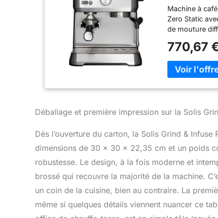
expresso av
Machine à café 
inoxydable
Zero Static av
de mouture diff
mouture parfai
770,67 
minuterie - Grâ
contrôle total d
affiche le temp
messages d'ass
pression. La p
et 12 bars. Rég
intégré permet 
Déballage et première impression sur la Solis Grin
de sorte que l
de la livraison
Dès l’ouverture du carton, la Solis Grind & Infus
1019, porte-filt
dimensions de 30 x 30 x 22,35 cm et un poids co
acier inoxydabl
robustesse. Le design, à la fois moderne et intem
d'infusion, filt
brossé qui recouvre la majorité de la machine. C’
un coin de la cuisine, bien au contraire. La premi
même si quelques détails viennent nuancer ce table