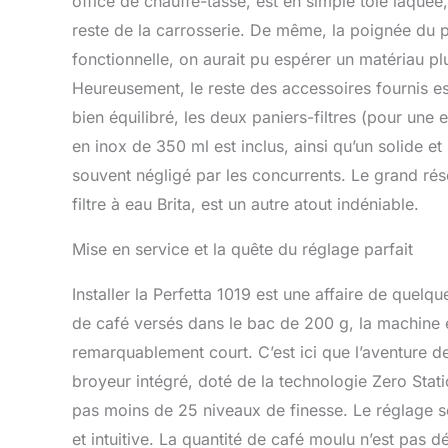
office de chauffe-tasse, est en simple tôle laqué
reste de la carrosserie. De même, la poignée du po
fonctionnelle, on aurait pu espérer un matériau 
Heureusement, le reste des accessoires fournis est 
bien équilibré, les deux paniers-filtres (pour une 
en inox de 350 ml est inclus, ainsi qu’un solide e
souvent négligé par les concurrents. Le grand rése
filtre à eau Brita, est un autre atout indéniable.
Mise en service et la quête du réglage parfait
Installer la Perfetta 1019 est une affaire de quelqu
de café versés dans le bac de 200 g, la machine 
remarquablement court. C’est ici que l’aventure 
broyeur intégré, doté de la technologie Zero Stati
pas moins de 25 niveaux de finesse. Le réglage se 
et intuitive. La quantité de café moulu n’est pas