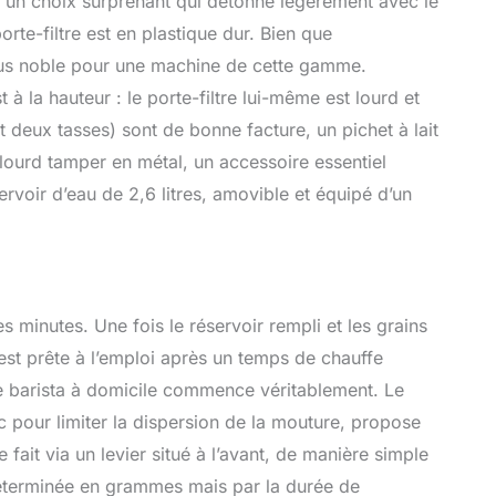
e, un choix surprenant qui détonne légèrement avec le
rte-filtre est en plastique dur. Bien que
plus noble pour une machine de cette gamme.
à la hauteur : le porte-filtre lui-même est lourd et
et deux tasses) sont de bonne facture, un pichet à lait
t lourd tamper en métal, un accessoire essentiel
rvoir d’eau de 2,6 litres, amovible et équipé d’un
es minutes. Une fois le réservoir rempli et les grains
est prête à l’emploi après un temps de chauffe
de barista à domicile commence véritablement. Le
c pour limiter la dispersion de la mouture, propose
fait via un levier situé à l’avant, de manière simple
 déterminée en grammes mais par la durée de