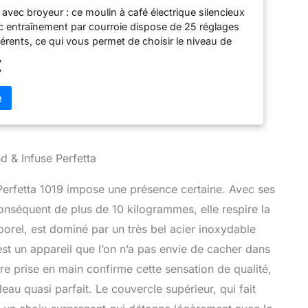
ec fonction vapeur et eau chaude, acier
avec broyeur : ce moulin à café électrique silencieux
ec entraînement par courroie dispose de 25 réglages
érents, ce qui vous permet de choisir le niveau de
t pour votre café. Machine à expresso avec micro
€
ce à la micro minuterie numérique, vous avez le
e votre café. L'écran multifonctionnel à 3 chiffres
s de mouture et de préparation ainsi que les
istance. Manomètre : le manomètre indique la
ression idéale pour un expresso est comprise entre 8
ulateur PID adaptatif - Le régulateur PID adaptatif
une stabilisation précise de la température de l'eau,
d & Infuse Perfetta
es arômes sont libérés de manière optimale. Contenu
 : machine à expresso Solis Grind & Infuse Perfetta
e Perfetta 1019 impose une présence certaine. Avec ses
re, inserts pour 1 ou 2 tasses, tamper et pot à lait en
nséquent de plus de 10 kilogrammes, elle respire la
e (350 ml), insert en caoutchouc pour nettoyer la tête
porel, est dominé par un très bel acier inoxydable
re à eau Brita Intenza et bandelette de test d'eau
est un appareil que l’on n’a pas envie de cacher dans
ère prise en main confirme cette sensation de qualité,
au quasi parfait. Le couvercle supérieur, qui fait