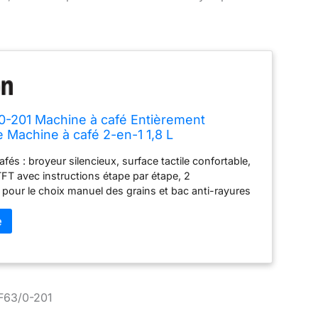
/0-201 Machine à café Entièrement
 Machine à café 2-en-1 1,8 L
afés : broyeur silencieux, surface tactile confortable,
FT avec instructions étape par étape, 2
pour le choix manuel des grains et bac anti-rayures
 Préréglages individuels pour 6 utilisateurs à partir de
e café via la fonction My Coffee Memory, mouture et
fé réglables, Process de p italienne avec un plaisir de
lisation intuitive : bec réglable en hauteur 2 tasses
 LED et fonction One-Touch pour expresso, café
ino et latte macchiato et de nombreuses autres
afé sur simple pression d'un bouton Nettoyage et
 F63/0-201
les : groupe de percolation amovible, programme de