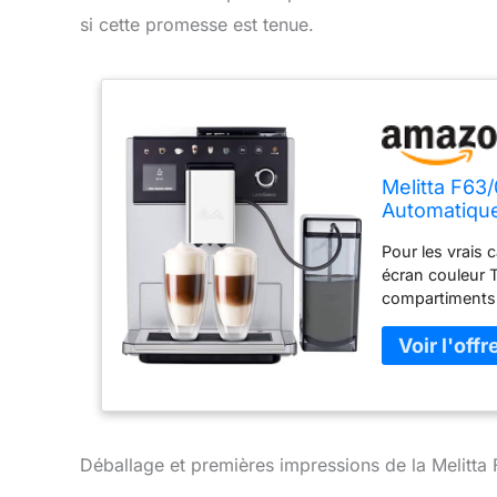
si cette promesse est tenue.
Melitta F63
Automatique
Pour les vrais c
écran couleur T
compartiments 
Plaisir unique :
12 variantes d
épaisseur de ca
café optimal Uti
avec éclairage
crème, cappucc
variantes de c
Déballage et premières impressions de la Melitta
entretien faci