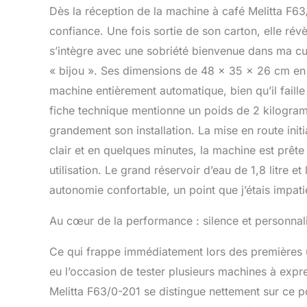
nettoyage et d
Dès la réception de la machine à café Melitta F63/
pour un nettoy
confiance. Une fois sortie de son carton, elle rév
livraison : 1 x 
mesure et 1 x f
s’intègre avec une sobriété bienvenue dans ma cuisi
« bijou ». Ses dimensions de 48 x 35 x 26 cm en
machine entièrement automatique, bien qu’il faille 
fiche technique mentionne un poids de 2 kilogram
grandement son installation. La mise en route initi
clair et en quelques minutes, la machine est prêt
utilisation. Le grand réservoir d’eau de 1,8 litre
autonomie confortable, un point que j’étais impati
Au cœur de la performance : silence et personnal
Ce qui frappe immédiatement lors des premières ut
eu l’occasion de tester plusieurs machines à expr
Melitta F63/0-201 se distingue nettement sur ce po