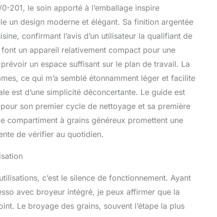
e détartrage automatique et Easy Steam Cleaning
0-201, le soin apporté à l’emballage inspire
age rapide après chaque tasse de café Contenu de la
èle un design moderne et élégant. Sa finition argentée
Melitta Latte Select avec réservoir à lait avec cuillère de
iltre à eau Pro Aqua avec aide à ser, F 630-201, é
ne, confirmant l’avis d’un utilisateur la qualifiant de
 font un appareil relativement compact pour une
prévoir un espace suffisant sur le plan de travail. La
mes, ce qui m’a semblé étonnamment léger et facilite
ale est d’une simplicité déconcertante. Le guide est
e pour son premier cycle de nettoyage et sa première
 et le compartiment à grains généreux promettent une
ente de vérifier au quotidien.
isation
ilisations, c’est le silence de fonctionnement. Ayant
esso avec broyeur intégré, je peux affirmer que la
int. Le broyage des grains, souvent l’étape la plus