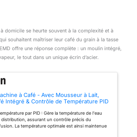
 à domicile se heurte souvent à la complexité et à
i souhaitent maîtriser leur café du grain à la tasse
2TEMD offre une réponse complète : un moulin intégré,
apeur, le tout dans un unique écrin d’acier.
Machine à Café - Avec Mousseur à Lait,
fé Intégré & Contrôle de Température PID
 - Acier Inoxydable Poli - Argent
température par PID : Gère la température de l'eau
 distribution, assurant un contrôle précis du
fusion. La température optimale est ainsi maintenue
es arômes du café Un café de qualité barista : Équipée