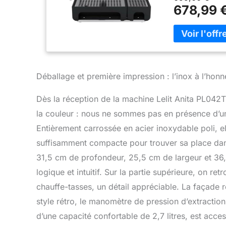
d'un groupe d'
678,99 
et une mousse d
macchiato et le
le thé Mousseur
pour une mousse
les mokas, et f
ou les infusion
Déballage et première impression : l’inox à l’honn
dotée d'un cor
utilisation quot
Dès la réception de la machine Lelit Anita PL04
permettant de v
italienne : Fiè
la couleur : nous ne sommes pas en présence d’un 
LELIT incarnent
Entièrement carrossée en acier inoxydable poli, el
avancée et des
expérience bari
suffisamment compacte pour trouver sa place dan
31,5 cm de profondeur, 25,5 cm de largeur et 36
logique et intuitif. Sur la partie supérieure, on re
chauffe-tasses, un détail appréciable. La façade r
style rétro, le manomètre de pression d’extraction
d’une capacité confortable de 2,7 litres, est acce