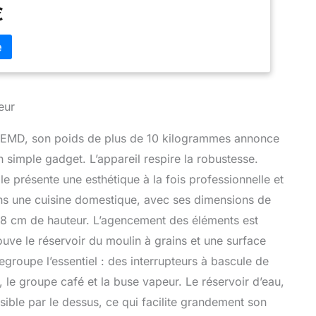
infusion LELIT57, cette machine garantit un espresso
€
e lait optimaux pour le cappuccino, le latte
 moka, ainsi que de l'eau chaude pour l'americano et
 à Lait : Équipé d'une buse vapeur multidirectionnelle
 de lait parfaite dans les cappuccinos, les lattes et
ournit de l'eau chaude pour les Americanos, les thés
s Minimaliste et fonctionnelle : La machine à café est
eur
ps en acier inoxydable durable conçu pour une
idienne, avec des fenêtres latérales et frontales
2TEMD, son poids de plus de 10 kilogrammes annonce
érifier facilement le niveau d'eau L'excellence
rement fabriquées en Italie, toutes les machines à café
simple gadget. L’appareil respire la robustesse.
 l'essence de l'artisanat italien, avec une technologie
le présente une esthétique à la fois professionnelle et
 composants professionnels pour une véritable
sta
s une cuisine domestique, avec ses dimensions de
,8 cm de hauteur. L’agencement des éléments est
trouve le réservoir du moulin à grains et une surface
egroupe l’essentiel : des interrupteurs à bascule de
, le groupe café et la buse vapeur. Le réservoir d’eau,
ssible par le dessus, ce qui facilite grandement son