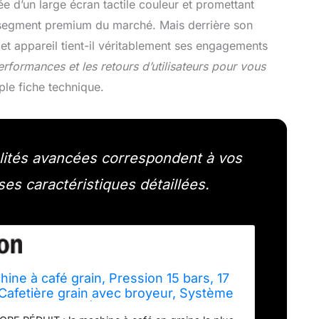
 d’un large écran tactile couleur et promettant
le segment premium du marché. Mais derrière son
t appareil tient-il véritablement ses engagements
rformances et les retours d’utilisateurs pour vous
ple fiche technique.
alités avancées correspondent à vos
 ses caractéristiques détaillées.
ine à café grain, Pression 15 bars, 17
Cafetière grain avec broyeur, Système
Cappuccino, Écran tactile, Voyants