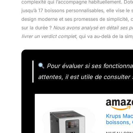
complexité qui l’accompagne habituellement. Dotée
jusqu’à 17 boissons personnalisables, elle vise 
design moderne et ses promesses de simplicité, ce
sur la durée ?
Nous avons analysé en détail ses pe
livrer un verdict complet
, qui va au-delà de la sim
Pour évaluer si ses fonctionn
attentes, il est utile de consulter
Krups Mach
boissons, 
One Touch 