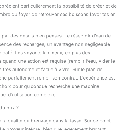
TION ULTIME : personnalisez l'intensité de
pprécient particulièrement la possibilité de créer et de
vec un maximum d'arômes grâce au nouveau
bre du foyer de retrouver ses boissons favorites en
veau d'intensité PROFILS MULTIPLES : enregistrez
lus rapidement de toutes vos boissons préférées
4 profils personnalisables pour satisfaire tous les
é par des détails bien pensés. Le réservoir d’eau de
fréquence des recharges, un avantage non négligeable
 café. Les voyants lumineux, en plus des
e quand une action est requise (remplir l’eau, vider le
très autonome et facile à vivre. Sur le plan de
onc parfaitement rempli son contrat. L’expérience est
ent choix pour quiconque recherche une machine
el d’utilisation complexe.
du prix ?
ste la qualité du breuvage dans la tasse. Sur ce point,
. Le broyeur intégré, bien que légèrement bruyant