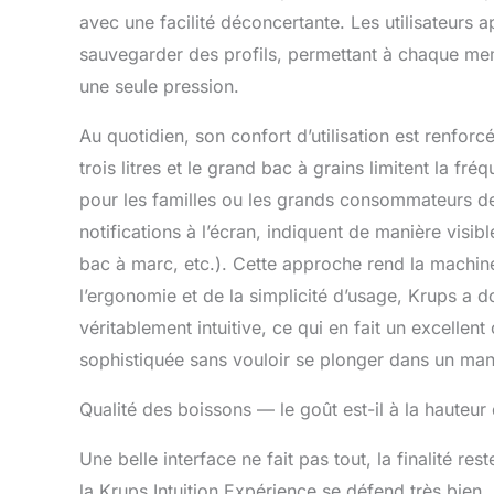
PERSONNALISA
avec une facilité déconcertante. Les utilisateurs a
votre café a
sauvegarder des profils, permettant à chaque mem
quatrième ni
une seule pression.
et profitez p
avec jusqu'à 
goûts
Au quotidien, son confort d’utilisation est renforc
trois litres et le grand bac à grains limitent la 
pour les familles ou les grands consommateurs de
notifications à l’écran, indiquent de manière visibl
bac à marc, etc.). Cette approche rend la machine 
l’ergonomie et de la simplicité d’usage, Krups a d
véritablement intuitive, ce qui en fait un excell
sophistiquée sans vouloir se plonger dans un manu
Qualité des boissons — le goût est-il à la hauteur 
Une belle interface ne fait pas tout, la finalité re
la Krups Intuition Expérience se défend très bien