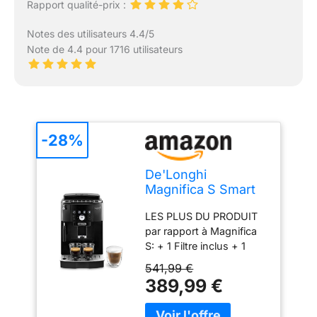
Rapport qualité-prix :
Notes des utilisateurs 4.4/5
Note de 4.4 pour 1716 utilisateurs
-28%
De'Longhi
Magnifica S Smart
Machine a Café
LES PLUS DU PRODUIT
Grain
par rapport à Magnifica
ECAM230.13.B,
S: + 1 Filtre inclus + 1
Machine Expresso
recette accès direct +
et Cappuccino, 1.8L,
541,99 €
Boutons et icônes rétro
1450W, Noir
389,99 €
éclairées CAFE
[Exclusif Amazon]
FRAÎCHEMENT MOULU :