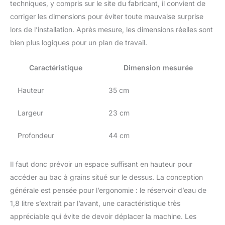
boissons lactées grâce la
techniques, y compris sur le site du fabricant, il convient de
buse vapeur Préparation
corriger les dimensions pour éviter toute mauvaise surprise
de 2 cafés en même
lors de l’installation. Après mesure, les dimensions réelles sont
temps
bien plus logiques pour un plan de travail.
PERSONNALISATION :
Personnalisez et
enregistrez vos boissons
Caractéristique
Dimension mesurée
selon vos goûts
(intensité, longueur en
Hauteur
35 cm
tasse et température)
SIMPLICITE
Largeur
23 cm
D'UTILISATION : D'une
simple touche, réalisez
Profondeur
44 cm
toutes vos boissons
préférées directement
sur le panneau de
Il faut donc prévoir un espace suffisant en hauteur pour
commande
accéder au bac à grains situé sur le dessus. La conception
générale est pensée pour l’ergonomie : le réservoir d’eau de
1,8 litre s’extrait par l’avant, une caractéristique très
appréciable qui évite de devoir déplacer la machine. Les