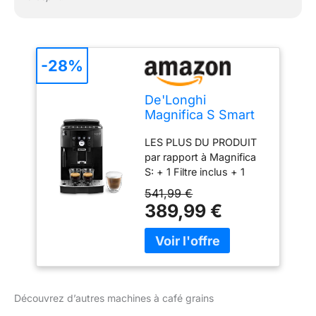
-28%
De'Longhi
Magnifica S Smart
Machine a Café
LES PLUS DU PRODUIT
Grain
par rapport à Magnifica
ECAM230.13.B,
S: + 1 Filtre inclus + 1
Machine Expresso
recette accès direct +
et Cappuccino, 1.8L,
541,99 €
Boutons et icônes rétro
1450W, Noir
389,99 €
éclairées CAFE
[Exclusif Amazon]
FRAÎCHEMENT MOULU :
L'expresso broyeur
moud votre café en
grains seulement au
moment de la
Découvrez d’autres machines à café grains
préparation, et