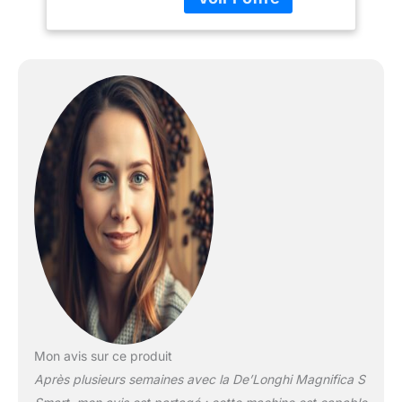
L'expresso broyeur
moud votre café en
grains seulement au
moment de la
préparation, et
seulement la quantité
nécessaire, pour obtenir
un résultat parfait, tasse
après tasse LARGE
CHOIX DE RECETTES :
Profitez de 3 recettes
café (expresso, café,
long) en accès direct et
réalisez toutes vos
boissons lactées grâce la
buse vapeur Préparation
de 2 cafés en même
temps
PERSONNALISATION :
Mon avis sur ce produit
Personnalisez et
Après plusieurs semaines avec la De’Longhi Magnifica S
enregistrez vos boissons
selon vos goûts