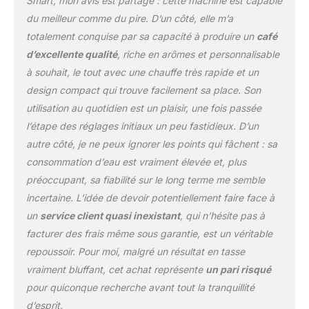
Smart, mon avis est partagé : cette machine est capable
(intensité, longueur en
du meilleur comme du pire. D’un côté, elle m’a
tasse et température)
totalement conquise par sa capacité à produire un
café
SIMPLICITE
d’excellente qualité
, riche en arômes et personnalisable
D'UTILISATION : D'une
simple touche, réalisez
à souhait, le tout avec une chauffe très rapide et un
toutes vos boissons
design compact qui trouve facilement sa place. Son
préférées directement
utilisation au quotidien est un plaisir, une fois passée
sur le panneau de
l’étape des réglages initiaux un peu fastidieux. D’un
commande
autre côté, je ne peux ignorer les points qui fâchent : sa
consommation d’eau est vraiment élevée et, plus
préoccupant, sa fiabilité sur le long terme me semble
incertaine. L’idée de devoir potentiellement faire face à
un
service client quasi inexistant
, qui n’hésite pas à
facturer des frais même sous garantie, est un véritable
repoussoir. Pour moi, malgré un résultat en tasse
vraiment bluffant, cet achat représente
un pari risqué
pour quiconque recherche avant tout la tranquillité
d’esprit.