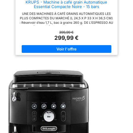
KRUPS - Machine à café grain Automatique
détartrage, pièces amovibles et
Essential Compacte Noire - 15 bars
indicateurs, avec arrêt
automatique, économie
UNE DES MACHINES À CAFÉ GRAINS AUTOMATIQUES LES
d’énergie et mode veille CE
PLUS COMPACTES DU MARCHÉ (L 24,5 X P 33 X H 36,5 CM)
N’EST PAS JUSTE PARFAIT.
: Réservoir d’eau 1,7 L, bac à grains 260 g. DE L'ESPRESSO AU
C’EST PERFETTO. Du café du
CAFÉ ALLONGÉ : Les meilleurs arômes de vos grains
matin au cappuccino du du
fraîchement moulus révélés à chaque tasse grace au contrôle
399,99 €
goûter, Magnifica S transforme
du broyage et de la température de Krups. INTERFACE
299,99 €
chaque gorgée en un moment
INTUITIVE : Commandes par boutons avec LED lumineuses
de pur plaisir.
pour un usage fluide, simple et rapide au quotidien. BUSE
VAPEUR INTÉGRÉE : Réalisez chez vous des cappuccinos
onctueux avec une mousse parfaite. Facile à utiliser et à
nettoyer. NETTOYAGE 100% AUTOMATIQUE, 0% D'EFFORT :
Une pastille 3x/an environ, sans rien à démonter dans la
machine. Rinçage interne après chaque café. RÉPARABILITÉ 15
ANS AU JUSTE PRIX : Produit réparable dans notre réseau de
6200 réparateurs dans le monde pour prolonger sa durée de
vie.