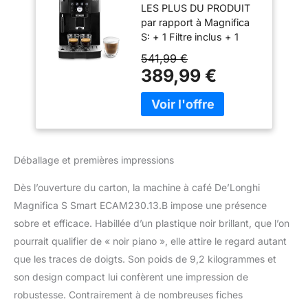
LES PLUS DU PRODUIT
Grain
par rapport à Magnifica
ECAM230.13.B,
S: + 1 Filtre inclus + 1
Machine Expresso
recette accès direct +
et Cappuccino, 1.8L,
541,99 €
Boutons et icônes rétro
1450W, Noir
389,99 €
éclairées CAFE
[Exclusif Amazon]
FRAÎCHEMENT MOULU :
L'expresso broyeur
moud votre café en
grains seulement au
moment de la
Déballage et premières impressions
préparation, et
seulement la quantité
Dès l’ouverture du carton, la machine à café De’Longhi
nécessaire, pour obtenir
Magnifica S Smart ECAM230.13.B impose une présence
un résultat parfait, tasse
sobre et efficace. Habillée d’un plastique noir brillant, que l’on
après tasse LARGE
CHOIX DE RECETTES :
pourrait qualifier de « noir piano », elle attire le regard autant
Profitez de 3 recettes
que les traces de doigts. Son poids de 9,2 kilogrammes et
café (expresso, café,
son design compact lui confèrent une impression de
long) en accès direct et
robustesse. Contrairement à de nombreuses fiches
réalisez toutes vos