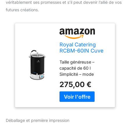
véritablement ses promesses et s’il peut devenir l’allié de vos
futures créations.
Royal Catering
RCBM-60IN Cuve
de Brassage avec
Taille généreuse –
Isolation 60 l 3000
capacité de 60 l
W 10-100 °C Acier
Simplicité – mode
Inoxydable Verre
automatique et mémoire
trempé Cuve de
275,00 €
suffisante pour jusqu'à 9
Brassage 30l Cuve
recettes ; cuve idéale
de Brassage
pour les novices Facile
électrique
d'utilisation – écran LCD
qui permet de régler la
température, la
Déballage et première impression
puissance et la durée de
brassage Puissance –