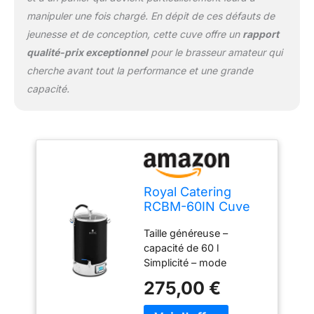
manipuler une fois chargé. En dépit de ces défauts de
jeunesse et de conception, cette cuve offre un
rapport
qualité-prix exceptionnel
pour le brasseur amateur qui
cherche avant tout la performance et une grande
capacité.
Royal Catering
RCBM-60IN Cuve
de Brassage avec
Taille généreuse –
Isolation 60 l 3000
capacité de 60 l
W 10-100 °C Acier
Simplicité – mode
Inoxydable Verre
automatique et mémoire
trempé Cuve de
275,00 €
suffisante pour jusqu'à 9
Brassage 30l Cuve
recettes ; cuve idéale
de Brassage