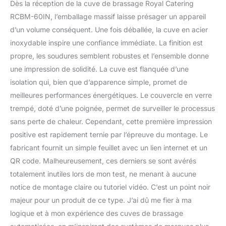
Dès la réception de la cuve de brassage Royal Catering
avec deux éléments
RCBM-60IN, l’emballage massif laisse présager un appareil
chauffants de 1200 et
d’un volume conséquent. Une fois déballée, la cuve en acier
1800 W Économie
d'énergie – l'isolation de
inoxydable inspire une confiance immédiate. La finition est
la cuve de brassage
propre, les soudures semblent robustes et l’ensemble donne
conserve la chaleur et
une impression de solidité. La cuve est flanquée d’une
économise ainsi de
isolation qui, bien que d’apparence simple, promet de
l'électricité
meilleures performances énergétiques. Le couvercle en verre
trempé, doté d’une poignée, permet de surveiller le processus
sans perte de chaleur. Cependant, cette première impression
positive est rapidement ternie par l’épreuve du montage. Le
fabricant fournit un simple feuillet avec un lien internet et un
QR code. Malheureusement, ces derniers se sont avérés
totalement inutiles lors de mon test, ne menant à aucune
notice de montage claire ou tutoriel vidéo. C’est un point noir
majeur pour un produit de ce type. J’ai dû me fier à ma
logique et à mon expérience des cuves de brassage