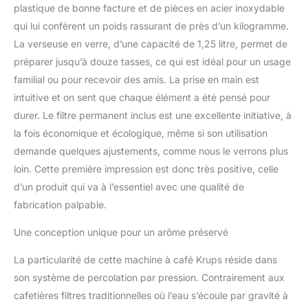
facile. L'époque où vous
plastique de bonne facture et de pièces en acier inoxydable
deviez utiliser un
qui lui confèrent un poids rassurant de près d’un kilogramme.
nouveau filtre en papier
La verseuse en verre, d’une capacité de 1,25 litre, permet de
pour chaque café est
préparer jusqu’à douze tasses, ce qui est idéal pour un usage
révolue Veuillez noter
que pour éviter que le
familial ou pour recevoir des amis. La prise en main est
tuyau ne se calcifie,
intuitive et on sent que chaque élément a été pensé pour
veuillez ne pas utiliser de
durer. Le filtre permanent inclus est une excellente initiative, à
poudre de café trop fine
la fois économique et écologique, même si son utilisation
demande quelques ajustements, comme nous le verrons plus
loin. Cette première impression est donc très positive, celle
d’un produit qui va à l’essentiel avec une qualité de
fabrication palpable.
Une conception unique pour un arôme préservé
La particularité de cette machine à café Krups réside dans
son système de percolation par pression. Contrairement aux
cafetières filtres traditionnelles où l’eau s’écoule par gravité à