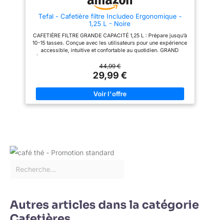
Tefal - Cafetière filtre Includeo Ergonomique -
1,25 L - Noire
CAFETIÈRE FILTRE GRANDE CAPACITÉ 1,25 L : Prépare jusqu’à
10-15 tasses. Conçue avec les utilisateurs pour une expérience
accessible, intuitive et confortable au quotidien. GRAND
RÉSERVOIR D’EAU TRANSPARENT : Pour un remplissage facile
et une meilleure lisibilité grâce aux grands indicateurs de
44,99 €
niveaux d’eau. ERGONOMIE INCLUSIVE : Porte-filtre amovible
29,99 €
avec double anses, poignées ergonomique, large bouton
marche/arrêt, permettant une maniabilité accrue. LARGE
BOUTON POUSSOIR D'OUVERTURE : Ouverture simplifiée et
sans effort, pratique et accessible. BASE STABLE ET
MANIPULATION SÉCURISÉE : Base élargie pour plus de
stabilité et contrôle optimal lors de l’utilisation. RÉPARABILITÉ
15 ANS AU JUSTE PRIX : Produit réparable dans notre réseau
de 6200 réparateurs dans le monde pour prolonger sa durée
de vie.
Autres articles dans la catégorie
Cafetières