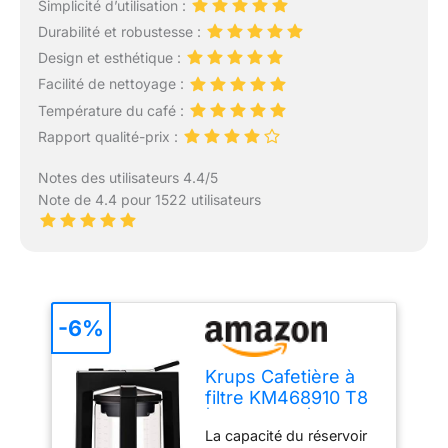
Simplicité d’utilisation :
Durabilité et robustesse :
Design et esthétique :
Facilité de nettoyage :
Température du café :
Rapport qualité-prix :
Notes des utilisateurs 4.4/5
Note de 4.4 pour 1522 utilisateurs
-6%
Krups Cafetière à
filtre KM468910 T8
| 850 watts | Arrêt
La capacité du réservoir
automatique | 8 à 12