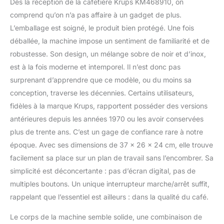
Dès la réception de la cafetière Krups KM468910, on
acier inoxydable crée un
comprend qu’on n’a pas affaire à un gadget de plus.
équilibre réussi entre
L’emballage est soigné, le produit bien protégé. Une fois
style moderne et style
classique Bouton de
déballée, la machine impose un sentiment de familiarité et de
déverrouillage et levier en
robustesse. Son design, un mélange sobre de noir et d’inox,
haut : faciles à ouvrir
est à la fois moderne et intemporel. Il n’est donc pas
pour insérer le pot au
surprenant d’apprendre que ce modèle, ou du moins sa
centre de la cafetière Le
design moderne
conception, traverse les décennies. Certains utilisateurs,
impressionne par la
fidèles à la marque Krups, rapportent posséder des versions
commodité de la
antérieures depuis les années 1970 ou les avoir conservées
préparation du café _
plus de trente ans. C’est un gage de confiance rare à notre
Grâce au bouton et au
levier de déverrouillage
époque. Avec ses dimensions de 37 x 26 x 24 cm, elle trouve
situés sur le dessus, la
facilement sa place sur un plan de travail sans l’encombrer. Sa
casserole peut être
simplicité est déconcertante : pas d’écran digital, pas de
facilement retirée et
multiples boutons. Un unique interrupteur marche/arrêt suffit,
insérée Un filtre
permanent sur le pot
rappelant que l’essentiel est ailleurs : dans la qualité du café.
rend le processus de
Le corps de la machine semble solide, une combinaison de
nettoyage extrêmement