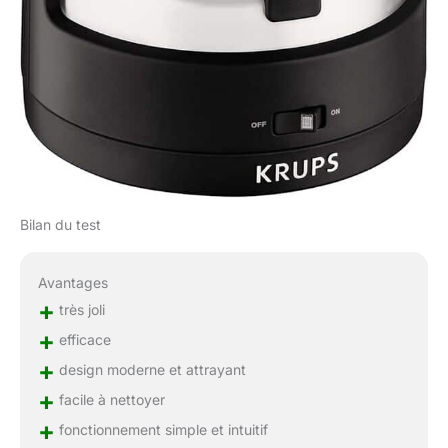
Bilan du test
Avantages
+
très joli
+
efficace
+
design moderne et attrayant
+
facile à nettoyer
+
fonctionnement simple et intuitif