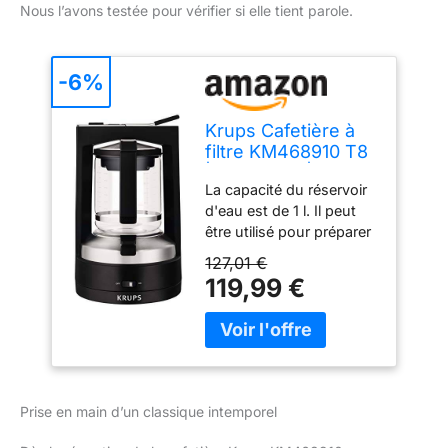
Nous l’avons testée pour vérifier si elle tient parole.
-6%
Krups Cafetière à
filtre KM468910 T8
| 850 watts | Arrêt
La capacité du réservoir
automatique | 8 à 12
d'eau est de 1 l. Il peut
tasses |
être utilisé pour préparer
Interrupteur
8 à 12 tasses de café
marche/arrêt
127,01 €
intense et corsé : assez
éclairé | noir
119,99 €
pour toute la famille ou
pour de petits invités lors
d'une fête L'unique et
élégant KRUPS -Le
design s'intègre
parfaitement dans
Prise en main d’un classique intemporel
n'importe quelle cuisine.
L'esthétique élégante en