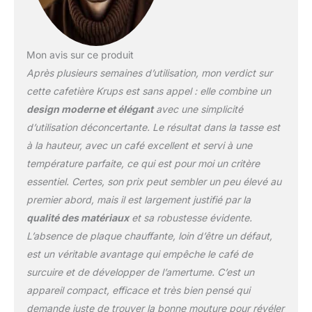
impressionne par la
commodité de la
préparation du café _
Grâce au bouton et au
Mon avis sur ce produit
levier de déverrouillage
Après plusieurs semaines d’utilisation, mon verdict sur
situés sur le dessus, la
casserole peut être
cette cafetière Krups est sans appel : elle combine un
facilement retirée et
design moderne et élégant
avec une simplicité
insérée Un filtre
d’utilisation déconcertante. Le résultat dans la tasse est
permanent sur le pot
à la hauteur, avec un café excellent et servi à une
rend le processus de
nettoyage extrêmement
température parfaite, ce qui est pour moi un critère
facile. L'époque où vous
essentiel. Certes, son prix peut sembler un peu élevé au
deviez utiliser un
premier abord, mais il est largement justifié par la
nouveau filtre en papier
qualité des matériaux
et sa robustesse évidente.
pour chaque café est
révolue Veuillez noter
L’absence de plaque chauffante, loin d’être un défaut,
que pour éviter que le
est un véritable avantage qui empêche le café de
tuyau ne se calcifie,
surcuire et de développer de l’amertume. C’est un
veuillez ne pas utiliser de
appareil compact, efficace et très bien pensé qui
poudre de café trop fine
demande juste de trouver la bonne mouture pour révéler