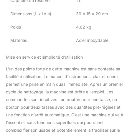
Capacité du réservoir
1 L
peuvent toujours
préparer efficacement
Dimensions (L x l x h)
30 x 15 x 29 cm
une tasse de café. Avec
seulement 4 boutons,
vous pouvez éviter les
Poids
4,62 kg
opérations compliquées
et préparer un expresso
Matériau
Acier inoxydable
simple ou double avec
un seul bouton Conseils
Mise en service et simplicité d’utilisation
utiles : Veuillez noter que
ne préparez pas de café
L’un des points forts de cette machine est sans conteste sa
immédiatement après
avoir fait mousser du lait.
facilité d’utilisation. Le manuel d’instructions, clair et concis,
La machine doit d'abord
permet une prise en main quasi immédiate. Après un premier
refroidir, sinon la
cycle de nettoyage, la machine est prête à l’emploi. Les
température et la
commandes sont intuitives : un bouton pour une tasse, un
pression à l'intérieur de la
machine seront trop
bouton pour deux tasses avec des quantités pré-réglées et
élevées et la machine
une fonction d’arrêt automatique. C’est une machine qui va à
entrera en mode de
l’essentiel, sans fonctions superflues qui pourraient
protection contre la
complexifier son usage et potentiellement la fragiliser sur le
surchauffe. Les voyants