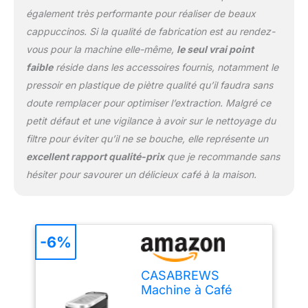
FACILE À NETTOYER ET
également très performante pour réaliser de beaux
À UTILISER : Nos
espresso machine a café
cappuccinos. Si la qualité de fabrication est au rendez-
sont faciles à utiliser et
vous pour la machine elle-même,
le seul vrai point
peuvent toujours
faible
réside dans les accessoires fournis, notamment le
préparer efficacement
pressoir en plastique de piètre qualité qu’il faudra sans
une tasse de café. Avec
seulement 4 boutons,
doute remplacer pour optimiser l’extraction. Malgré ce
vous pouvez éviter les
petit défaut et une vigilance à avoir sur le nettoyage du
opérations compliquées
filtre pour éviter qu’il ne se bouche, elle représente un
et préparer un expresso
excellent rapport qualité-prix
que je recommande sans
simple ou double avec
hésiter pour savourer un délicieux café à la maison.
un seul bouton Conseils
utiles : Veuillez noter que
ne préparez pas de café
immédiatement après
avoir fait mousser du lait.
-6%
La machine doit d'abord
refroidir, sinon la
CASABREWS
température et la
Machine à Café
pression à l'intérieur de la
Expresso avec
machine seront trop