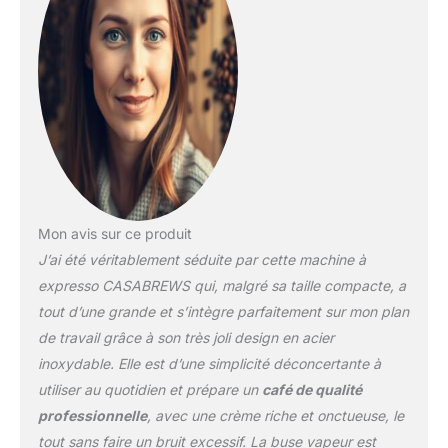
La buse à mousse de lait
traditionnelle mélange la
vapeur, l'air et le lait pour
créer une mousse
particulièrement
crémeuse pour un
cappuccino et un latte
parfaits à la maison
CONCEPTION MINCE :
La machine à expresso
ne mesure que 15 cm de
Mon avis sur ce produit
large et est compacte
J’ai été véritablement séduite par cette machine à
dans un design en acier
inoxydable. Avec son
expresso CASABREWS qui, malgré sa taille compacte, a
design compact et
tout d’une grande et s’intègre parfaitement sur mon plan
élégant, il s'intègre non
de travail grâce à son très joli design en acier
seulement parfaitement
inoxydable. Elle est d’une simplicité déconcertante à
dans n'importe quelle
cuisine, mais est
utiliser au quotidien et prépare un
café de qualité
également
professionnelle
, avec une crème riche et onctueuse, le
particulièrement élégant
tout sans faire un bruit excessif. La buse vapeur est