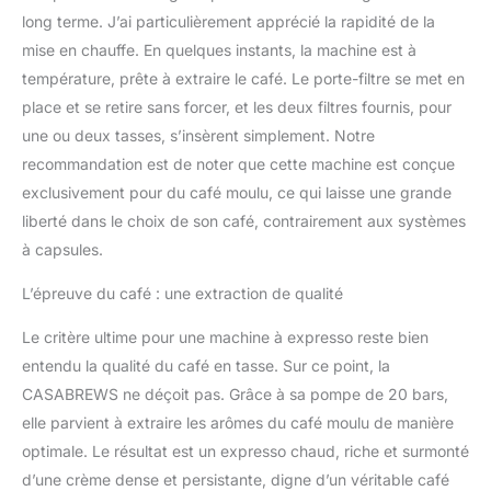
pour 1 tasse ou 2 tasses
long terme. J’ai particulièrement apprécié la rapidité de la
clignoteront à plusieurs
mise en chauffe. En quelques instants, la machine est à
reprises et suivez les
température, prête à extraire le café. Le porte-filtre se met en
étapes du guide inclus
place et se retire sans forcer, et les deux filtres fournis, pour
pour refroidir la machine.
une ou deux tasses, s’insèrent simplement. Notre
Vous pouvez regarder
plus de VIDÉOS
recommandation est de noter que cette machine est conçue
INSTRUCTIONNELLES
exclusivement pour du café moulu, ce qui laisse une grande
en cliquant sur Visiter la
liberté dans le choix de son café, contrairement aux systèmes
boutique CASABREWS
à capsules.
L’épreuve du café : une extraction de qualité
Le critère ultime pour une machine à expresso reste bien
entendu la qualité du café en tasse. Sur ce point, la
CASABREWS ne déçoit pas. Grâce à sa pompe de 20 bars,
elle parvient à extraire les arômes du café moulu de manière
optimale. Le résultat est un expresso chaud, riche et surmonté
d’une crème dense et persistante, digne d’un véritable café