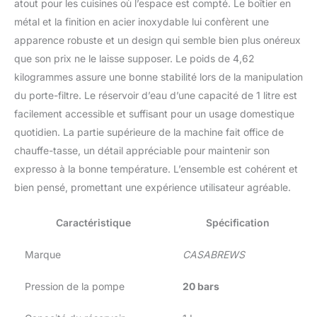
atout pour les cuisines où l’espace est compté. Le boîtier en
particulièrement
métal et la finition en acier inoxydable lui confèrent une
crémeuse pour un
cappuccino et un latte
apparence robuste et un design qui semble bien plus onéreux
parfaits à la maison
que son prix ne le laisse supposer. Le poids de 4,62
CONCEPTION MINCE :
kilogrammes assure une bonne stabilité lors de la manipulation
La machine à expresso
du porte-filtre. Le réservoir d’eau d’une capacité de 1 litre est
ne mesure que 15 cm de
large et est compacte
facilement accessible et suffisant pour un usage domestique
dans un design en acier
quotidien. La partie supérieure de la machine fait office de
inoxydable. Avec son
chauffe-tasse, un détail appréciable pour maintenir son
design compact et
expresso à la bonne température. L’ensemble est cohérent et
élégant, il s'intègre non
seulement parfaitement
bien pensé, promettant une expérience utilisateur agréable.
dans n'importe quelle
cuisine, mais est
Caractéristique
Spécification
également
particulièrement élégant
Marque
CASABREWS
FACILE À NETTOYER ET
À UTILISER : Nos
Pression de la pompe
20 bars
espresso machine a café
sont faciles à utiliser et