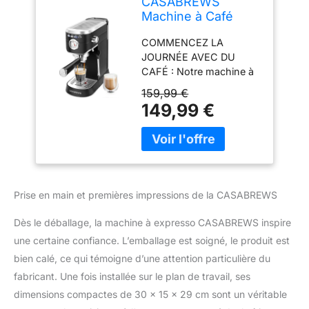
CASABREWS
Machine à Café
Expresso avec
COMMENCEZ LA
Buse à Mousse de
JOURNÉE AVEC DU
Lait, Noire
CAFÉ : Notre machine à
café est équipée d'une
159,99 €
pompe italienne
149,99 €
professionnelle de 20
bars, d'une puissante
chaudière de 1350 W et
d'un manomètre
pratique. Cette cafetière
expresso vous offre le
Prise en main et premières impressions de la CASABREWS
latte, le cappuccino ou le
macchiato les plus
Dès le déballage, la machine à expresso CASABREWS inspire
délicieux SYSTÈME
une certaine confiance. L’emballage est soigné, le produit est
CAPPUCCINO MANUEL :
bien calé, ce qui témoigne d’une attention particulière du
La buse à mousse de lait
traditionnelle mélange la
fabricant. Une fois installée sur le plan de travail, ses
vapeur, l'air et le lait pour
dimensions compactes de 30 x 15 x 29 cm sont un véritable
créer une mousse