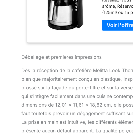
arôme, Réservo
(125ml) ou 15 p
température de 
grâce au sélec
heures grâce à 
intérieure en m
fonction Timer,
porte-filtre an
de l’heure, Ra
Déballage et premières impressions
votre cafetière
Indicateur d’ent
Dès la réception de la cafetière Melitta Look Ther
pivotant amovib
bien que majoritairement conçu en plastique, inspi
1000 W, Conçu e
Look Therm Time
brossé sur la façade du porte-filtre et sur la ver
blanc Melitta, 
qui s’intègre facilement dans une cuisine contem
Longueur du c
dimensions de 12,01 x 11,61 x 18,82 cm, elle possè
faut toutefois prévoir un dégagement suffisant sur
La prise en main est intuitive, les différents élé
présente aucun défaut apparent. La qualité perçu