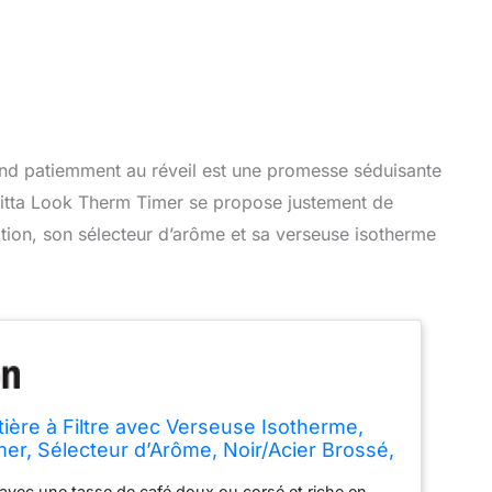
end patiemment au réveil est une promesse séduisante
litta Look Therm Timer se propose justement de
tion, son sélecteur d’arôme et sa verseuse isotherme
tière à Filtre avec Verseuse Isotherme,
mer, Sélecteur d’Arôme, Noir/Acier Brossé,
Timer, 1011-16
 avec une tasse de café doux ou corsé et riche en