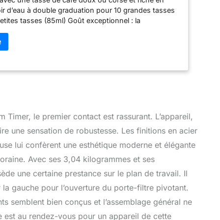
ir d’eau à double graduation pour 10 grandes tasses
etites tasses (85ml) Goût exceptionnel : la
préparation optimale, Intensité du café ajustable
teur d’arôme, Maintien du café au chaud pendant 2
la verseuse résistante et isotherme à double paroi
étal Lancez votre café à l’heure souhaitée grâce à la
 Verseuse utilisable d’une seule main, Couvercle et
ti-gouttes, Compatible avec les filtres 1x4, Affichage
nge-câble, Éléments en acier inoxydable Préservez
 et le goût du café : Programme de détartrage,
artrage, Réglage de la dureté de l’eau, Porte-filtre
m Timer, le premier contact est rassurant. L’appareil,
le et lavable au lave-vaisselle, Arrêt automatique,
re une sensation de robustesse. Les finitions en acier
n Allemagne Contenu : 1 Cafetière à filtre Melitta
r, Noir/Acier Brossé, 1011-16, 5 filtres à café Original
seuse lui confèrent une esthétique moderne et élégante
Poids : 2,45 kg, Dimensions (lxHxP) : 23 x 35 x 21 cm,
poraine. Avec ses 3,04 kilogrammes et ses
âble 90 cm
de une certaine prestance sur le plan de travail. Il
 la gauche pour l’ouverture du porte-filtre pivotant.
ments semblent bien conçus et l’assemblage général ne
e est au rendez-vous pour un appareil de cette