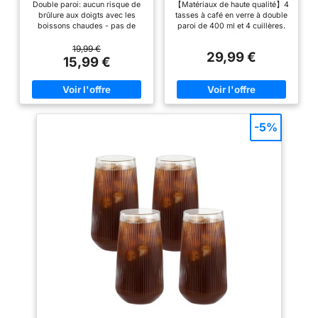
Double paroi: aucun risque de
【Matériaux de haute qualité】4
restauration
Lot de 2
Cappuccino Verres à
brûlure aux doigts avec les
tasses à café en verre à double
café en borosilicate
professionnelle dans les
boissons chaudes - pas de
paroi de 400 ml et 4 cuillères.
résistant aux
condensation non plus sur la
Ces tasses à café en verre sont
restaurants et cafés.
températures élevées
surface du verre avec les
fabriquées en verre borosilicate
19,99 €
Thé avec 4 Cuillères
Facile à nettoyer, passe
29,99 €
boissons froides. Important: le
transparent de haute qualité qui
15,99 €
au lave-vaisselle.
lavage des mains est
peut résister à des
recommandé. Verre borosilicaté:
changements soudains de
S'adapte à la plupart des
En utilisant du verre borosilicaté
température de -20 °C à +200
machines à café. Un
de haute qualité, la tasse
°C, sont plus résistantes que le
n'éclatera pas, même à des
verre ordinaire, transparentes,
produit de la marque
températures élevées. Il est
100 % sans plomb et ne se
-5%
Guilty Gadgets, lot de 2
possible de remplir la tasse
décolorent pas. 【Conception
verres de haute qualité
glacée d'eau chaude.
en spirale】 Lorsque vous
Fabrication soufflée à la main:
tournez doucement la tasse, sa
avec boîte.
Grâce à la fabrication de haute
courbe est comme une valse
qualité et à l'expérience des
mélodieuse, vous semblez voir
souffleurs de verre, le verre est
le café danser dans la tasse et
merveilleusement léger, clair et
sentir l'arôme familier, ce qui
lisse pour une utilisation facile
rend chaque moment de
et agréable. Présentation
consommation de café
élégant: Double mur et
incroyablement agréable.
carrosserie créent une illusion
【Large utilisation】 Les tasses
flottante qui rend vos boissons
à double couche pour latte
plus attrayant. Un choix parfait
macchiato conviennent à toutes
pour le café, thé, desserts et
sortes de boissons chaudes et
bien plus encore. Ce que vous
froides, qui peuvent pleinement
obtenez: Deux tasses Ecooe de
montrer la meilleure saveur du
350ml en verre double paroi,
latte macchiato, du cappuccino,
garantie de 18 mois sans tracas
du thé et de toutes les autres