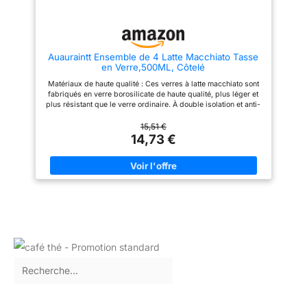
et notre service à la clientèle
boissons. Convient à une
amical. Tous les articles de
variété d'occasions telles que la
verre sont fragiles, donc soyez
maison, le café, etc. C'est le
prudent lorsque vous utilisez ou
meilleur choix de cadeau pour
lavage.
la famille et les amis pour les
Auauraintt Ensemble de 4 Latte Macchiato Tasse
anniversaires, Noël et autres
en Verre,500ML, Côtelé
festivals. 【Double verre】 Le
verre double Latte Macchiato
Matériaux de haute qualité : Ces verres à latte macchiato sont
présente un design creux
fabriqués en verre borosilicate de haute qualité, plus léger et
unique à double spirale qui est
plus résistant que le verre ordinaire. À double isolation et anti-
léger et confortable à tenir dans
condensation, ils passent au lave-vaisselle, au micro-ondes et
la main. Il donne non seulement
au réfrigérateur. Design unique : La tasse à café en verre
15,51 €
à la boisson l'effet de flotter
arbore un motif floral à rayures verticales, idéal pour le latte
14,73 €
dans l'air, mais isole également
art. Le latte art semble entouré de pétales de fleurs, une
la boisson dans le verre de
invitation à la dégustation. Contenance idéale : Disponibles en
l'influence de ses propres
500 ml, nos verres à cappuccino transparents apportent une
adversaires de température,
touche d'élégance et de raffinement. Le verre côtelé convient à
prolongeant efficacement le
toutes les boissons chaudes et froides et est très apprécié des
changement de température de
familles, cafés, bars, clubs, cocktails, hôtels et restaurants.
la boisson dans le verre et
Utilisation polyvalente : Ce set de tasses en verre côtelé est
réduisant la formation de
idéal pour servir thé, thé glacé, café, bière, eau minérale,
condensation. 【À lire
cocktails, spiritueux et bien plus encore. Ces verres à café
absolument】 Comme nos
glacé répondront à tous vos besoins quotidiens. Le cadeau
tasses à café de forme unique
idéal : les verres à macchiato sont d'une élégance rare, légers
doivent être fabriquées à la
et faciles à transporter, ce qui en fait un cadeau de Noël
main par des artisans soufflant
parfait. Que ce soit pour la fête des Mères, Thanksgiving, Noël
du verre, les tasses à café à
ou une pendaison de crémaillère, ils constituent un excellent
double couche peuvent laisser
choix.
de légères traces de moisissure
pendant le processus, si vous