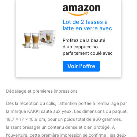
Lot de 2 tasses à
latte en verre avec
cuillères 270 ml,
Profitez de la beauté
parfaites pour
d'un cappuccino
expresso,
parfaitement coulé avec
cappuccino, café,
ces grands verres à latte
thé, chocolat
d'Ossian. C'est un lot de
chaud, boissons
2 tasses en verre de 270
chaudes, design
ml. Fabriqué à partir de
unique, résistant
verre trempé pressé non
aux hautes
Déballage et premières impressions
trempé de haute qualité
températures.
pour plus de résistance
Dès la réception du colis, l’attention portée à l’emballage par
et de durabilité. Tasse en
verre résistant aux
la marque KAKKI saute aux yeux. Les dimensions du paquet,
hautes températures,
18,7 x 17 x 10,9 cm, pour un poids total de 860 grammes,
idéale pour les boissons
laissent présager un contenu dense et bien protégé. À
chaudes comme le café,
l’ouverture, cette première impression se confirme : les deux
le thé vert, le latte, le