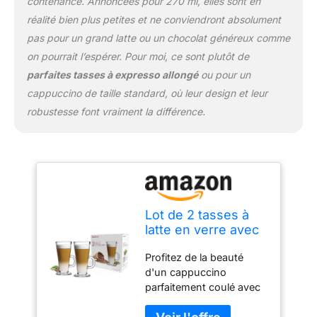
contenance. Annoncées pour 270 ml, elles sont en
produit de la marque
Guilty Gadgets, lot de 2
réalité bien plus petites et ne conviendront absolument
verres de haute qualité
pas pour un grand latte ou un chocolat généreux comme
avec boîte.
on pourrait l’espérer. Pour moi, ce sont plutôt de
parfaites tasses à expresso allongé
ou pour un
cappuccino de taille standard, où leur design et leur
robustesse font vraiment la différence.
Lot de 2 tasses à
latte en verre avec
cuillères 270 ml,
Profitez de la beauté
parfaites pour
d'un cappuccino
expresso,
parfaitement coulé avec
cappuccino, café,
ces grands verres à latte
thé, chocolat
d'Ossian. C'est un lot de