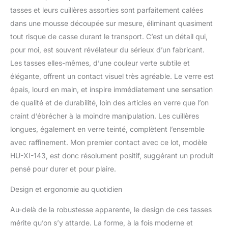
cappuccino, etc.
tasses et leurs cuillères assorties sont parfaitement calées
Spécialement conçu
dans une mousse découpée sur mesure, éliminant quasiment
pour les boissons
tout risque de casse durant le transport. C’est un détail qui,
chaudes – Convient à la
pour moi, est souvent révélateur du sérieux d’un fabricant.
plupart des machines à
Les tasses elles-mêmes, d’une couleur verte subtile et
dosettes de café. Une
élégante poignée carrée
élégante, offrent un contact visuel très agréable. Le verre est
pour une prise en main
épais, lourd en main, et inspire immédiatement une sensation
facile. Parfait pour la
de qualité et de durabilité, loin des articles en verre que l’on
cuisine à la maison ou la
craint d’ébrécher à la moindre manipulation. Les cuillères
restauration
professionnelle dans les
longues, également en verre teinté, complètent l’ensemble
restaurants et cafés.
avec raffinement. Mon premier contact avec ce lot, modèle
Facile à nettoyer, passe
HU-XI-143, est donc résolument positif, suggérant un produit
au lave-vaisselle.
pensé pour durer et pour plaire.
S'adapte à la plupart des
machines à café. Un
Design et ergonomie au quotidien
produit de la marque
Guilty Gadgets, lot de 2
Au-delà de la robustesse apparente, le design de ces tasses
verres de haute qualité
mérite qu’on s’y attarde. La forme, à la fois moderne et
avec boîte.