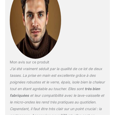
hautes températures,
idéale pour les boissons
chaudes comme le café,
le thé vert, le latte, le
cappuccino, etc.
Spécialement conçu
pour les boissons
chaudes – Convient à la
plupart des machines à
dosettes de café. Une
élégante poignée carrée
pour une prise en main
Mon avis sur ce produit
facile. Parfait pour la
J’ai été vraiment séduit par la qualité de ce lot de deux
cuisine à la maison ou la
tasses. La prise en main est excellente grâce à des
restauration
poignées robustes et le verre, épais, isole bien la chaleur
professionnelle dans les
restaurants et cafés.
tout en étant agréable au toucher. Elles sont
très bien
Facile à nettoyer, passe
fabriquées
et leur compatibilité avec le lave-vaisselle et
au lave-vaisselle.
le micro-ondes les rend très pratiques au quotidien.
S'adapte à la plupart des
Cependant, il faut être très clair sur un point crucial : la
machines à café. Un